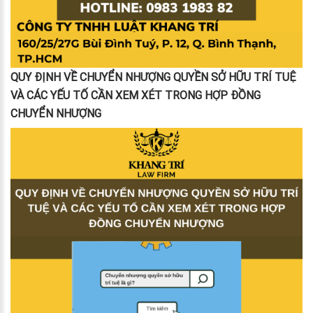
QUY ĐỊNH VỀ CHUYỂN NHƯỢNG QUYỀN SỞ HỮU TRÍ TUỆ
VÀ CÁC YẾU TỐ CẦN XEM XÉT TRONG HỢP ĐỒNG
CHUYỂN NHƯỢNG