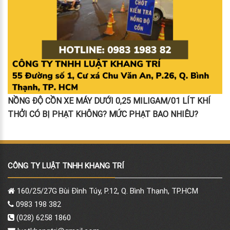
NỒNG ĐỘ CỒN XE MÁY DƯỚI 0,25 MILIGAM/01 LÍT KHÍ
THỞI CÓ BỊ PHẠT KHÔNG? MỨC PHẠT BAO NHIÊU?
CÔNG TY LUẬT TNHH KHANG TRÍ
160/25/27G Bùi Đình Túy, P.12, Q. Bình Thạnh, TP.HCM
0983 198 382
(028) 6258 1860