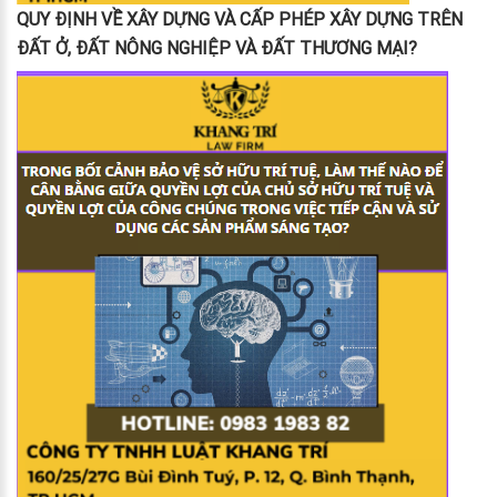
QUY ĐỊNH VỀ XÂY DỰNG VÀ CẤP PHÉP XÂY DỰNG TRÊN
ĐẤT Ở, ĐẤT NÔNG NGHIỆP VÀ ĐẤT THƯƠNG MẠI?