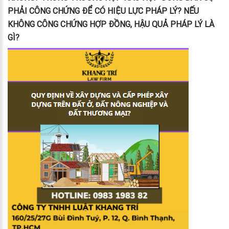
PHẢI CÔNG CHỨNG ĐỂ CÓ HIỆU LỰC PHÁP LÝ? NẾU
KHÔNG CÔNG CHỨNG HỢP ĐỒNG, HẬU QUẢ PHÁP LÝ LÀ
GÌ?