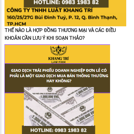
THẾ NÀO LÀ HỢP ĐỒNG THƯƠNG MẠI VÀ CÁC ĐIỀU
KHOẢN CẦN LƯU Ý KHI SOẠN THẢO?