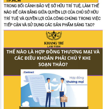
TRONG BỐI CẢNH BẢO VỆ SỞ HỮU TRÍ TUỆ, LÀM THẾ
NÀO ĐỂ CÂN BẰNG GIỮA QUYỀN LỢI CỦA CHỦ SỞ HỮU
TRÍ TUỆ VÀ QUYỀN LỢI CỦA CÔNG CHÚNG TRONG VIỆC
TIẾP CẬN VÀ SỬ DỤNG CÁC SẢN PHẨM SÁNG TẠO?