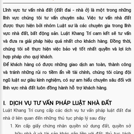
Lĩnh vực tư vấn nhà đất (đất đai - nhà ở) là một trong những
lĩnh vực chúng tôi tư vấn chuyên sâu. Việc tư vấn nhà đất
được thực hiện bởi nhóm Luật sư là các chuyên gia trong lĩnh
vực nhà đất, bất động sản. Luật Khang Trí cam kết sẽ tư vấn
và đưa ra giải pháp hiệu quả nhất cho khách hàng. Đồng thời,
chúng tôi sẽ thực hiện việc bảo vệ tốt nhất quyền và lợi ích
hợp pháp cho quý khách.
Để khách hàng có được những giao dịch an toàn, thành công
và tránh những rủi ro tiềm ẩn về tài chính, chúng tôi cùng đội
ngũ luật sư giàu kinh nghiệm, có sự am hiểu chuyên sâu đối với
lĩnh vực nhà đất luôn đồng hành hỗ trợ khách hàng.
I.
DỊCH VỤ TƯ VẤN PHÁP LUẬT NHÀ ĐẤT
Luật Khang Trí cung cấp các dịch vụ tư vấn pháp luật đất đai
nhà ở liên quan đến những thủ tục pháp lý sau đây:
Xin cấp giấy chứng nhận quyền sử dụng đất, quyền sở
hữu nhà ở và tài sản khác gắn liền với đất; thủ tục tách