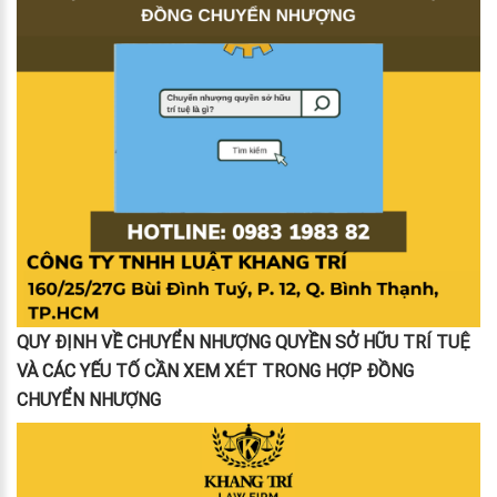
QUY ĐỊNH VỀ CHUYỂN NHƯỢNG QUYỀN SỞ HỮU TRÍ TUỆ
VÀ CÁC YẾU TỐ CẦN XEM XÉT TRONG HỢP ĐỒNG
CHUYỂN NHƯỢNG