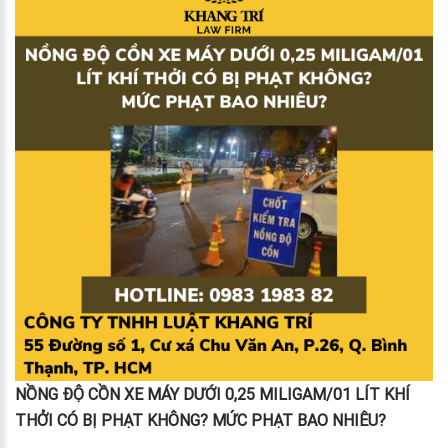
NỒNG ĐỘ CỒN XE MÁY DƯỚI 0,25 MILIGAM/01 LÍT KHÍ
THỞI CÓ BỊ PHẠT KHÔNG? MỨC PHẠT BAO NHIÊU?