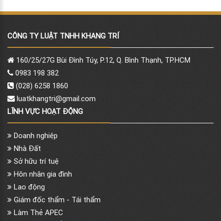
CÔNG TY LUẬT TNHH KHANG TRÍ
160/25/27G Bùi Đình Túy, P.12, Q. Bình Thạnh, TP.HCM
0983 198 382
(028) 6258 1860
luatkhangtri@gmail.com
LĨNH VỰC HOẠT ĐỘNG
Doanh nghiệp
Nhà Đất
Sở hữu trí tuệ
Hôn nhân gia đình
Lao động
Giám đốc thẩm - Tái thẩm
Làm Thẻ APEC