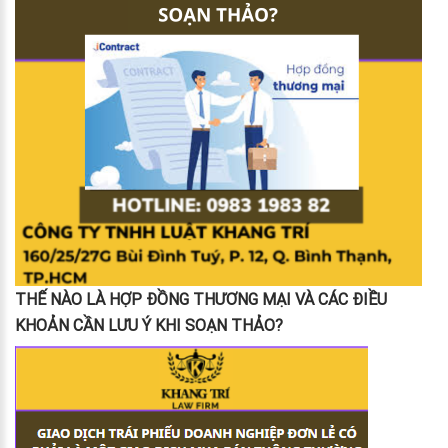
THẾ NÀO LÀ HỢP ĐỒNG THƯƠNG MẠI VÀ CÁC ĐIỀU
KHOẢN CẦN LƯU Ý KHI SOẠN THẢO?