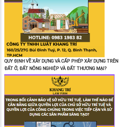
QUY ĐỊNH VỀ XÂY DỰNG VÀ CẤP PHÉP XÂY DỰNG TRÊN
ĐẤT Ở, ĐẤT NÔNG NGHIỆP VÀ ĐẤT THƯƠNG MẠI?