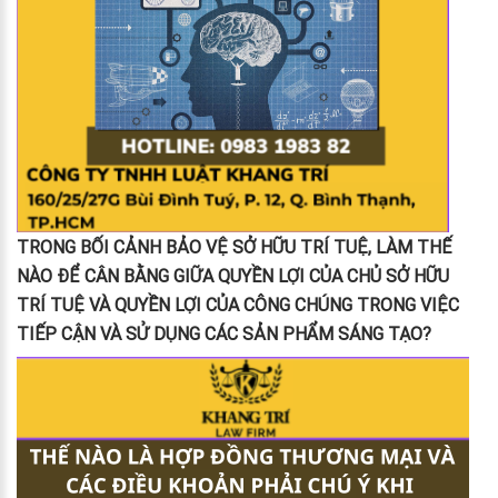
TRONG BỐI CẢNH BẢO VỆ SỞ HỮU TRÍ TUỆ, LÀM THẾ
NÀO ĐỂ CÂN BẰNG GIỮA QUYỀN LỢI CỦA CHỦ SỞ HỮU
TRÍ TUỆ VÀ QUYỀN LỢI CỦA CÔNG CHÚNG TRONG VIỆC
TIẾP CẬN VÀ SỬ DỤNG CÁC SẢN PHẨM SÁNG TẠO?