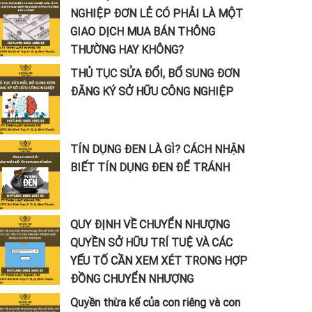
NGHIỆP ĐƠN LẺ CÓ PHẢI LÀ MỘT
GIAO DỊCH MUA BÁN THÔNG
THƯỜNG HAY KHÔNG?
THỦ TỤC SỬA ĐỔI, BỔ SUNG ĐƠN
ĐĂNG KÝ SỞ HỮU CÔNG NGHIỆP
TÍN DỤNG ĐEN LÀ GÌ? CÁCH NHẬN
BIẾT TÍN DỤNG ĐEN ĐỂ TRÁNH
QUY ĐỊNH VỀ CHUYỂN NHƯỢNG
QUYỀN SỞ HỮU TRÍ TUỆ VÀ CÁC
YẾU TỐ CẦN XEM XÉT TRONG HỢP
ĐỒNG CHUYỂN NHƯỢNG
Quyền thừa kế của con riêng và con