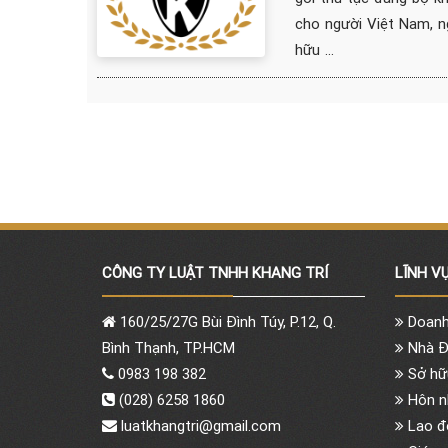
cho người Việt Nam, n
hữu ...
CÔNG TY LUẬT TNHH KHANG TRÍ
LĨNH V
160/25/27G Bùi Đình Túy, P.12, Q.
Doanh
Bình Thạnh, TP.HCM
Nhà Đ
0983 198 382
Sở hữu
(028) 6258 1860
Hôn nh
luatkhangtri@gmail.com
Lao đ