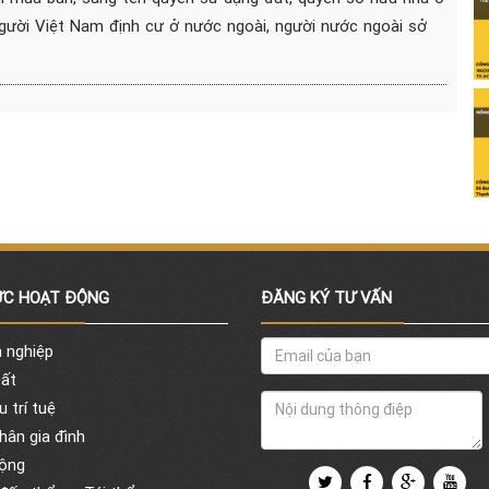
gười Việt Nam định cư ở nước ngoài, người nước ngoài sở
ỰC HOẠT ĐỘNG
ĐĂNG KÝ TƯ VẤN
 nghiệp
ất
 trí tuệ
ân gia đình
ộng