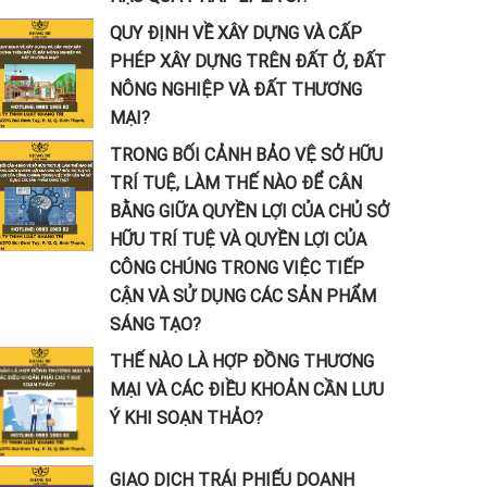
QUY ĐỊNH VỀ XÂY DỰNG VÀ CẤP
PHÉP XÂY DỰNG TRÊN ĐẤT Ở, ĐẤT
NÔNG NGHIỆP VÀ ĐẤT THƯƠNG
MẠI?
TRONG BỐI CẢNH BẢO VỆ SỞ HỮU
TRÍ TUỆ, LÀM THẾ NÀO ĐỂ CÂN
BẰNG GIỮA QUYỀN LỢI CỦA CHỦ SỞ
HỮU TRÍ TUỆ VÀ QUYỀN LỢI CỦA
CÔNG CHÚNG TRONG VIỆC TIẾP
CẬN VÀ SỬ DỤNG CÁC SẢN PHẨM
SÁNG TẠO?
THẾ NÀO LÀ HỢP ĐỒNG THƯƠNG
MẠI VÀ CÁC ĐIỀU KHOẢN CẦN LƯU
Ý KHI SOẠN THẢO?
GIAO DỊCH TRÁI PHIẾU DOANH