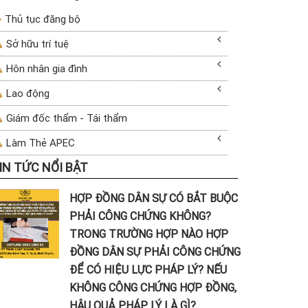
Thủ tục đăng bộ
Sở hữu trí tuệ
Hôn nhân gia đình
Lao động
Giám đốc thẩm - Tái thẩm
Làm Thẻ APEC
IN TỨC NỔI BẬT
HỢP ĐỒNG DÂN SỰ CÓ BẮT BUỘC
PHẢI CÔNG CHỨNG KHÔNG?
TRONG TRƯỜNG HỢP NÀO HỢP
ĐỒNG DÂN SỰ PHẢI CÔNG CHỨNG
ĐỂ CÓ HIỆU LỰC PHÁP LÝ? NẾU
KHÔNG CÔNG CHỨNG HỢP ĐỒNG,
HẬU QUẢ PHÁP LÝ LÀ GÌ?