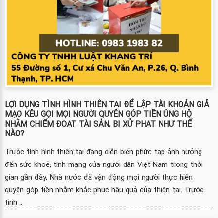
LỢI DỤNG TÌNH HÌNH THIÊN TAI ĐỂ LẬP TÀI KHOẢN GIẢ
MẠO KÊU GỌI MỌI NGƯỜI QUYÊN GÓP TIỀN ỦNG HỘ
NHẰM CHIẾM ĐOẠT TÀI SẢN, BỊ XỬ PHẠT NHƯ THẾ
NÀO?
Trước tình hình thiên tai đang diễn biến phức tạp ảnh hưởng
đến sức khoẻ, tính mạng của người dân Việt Nam trong thời
gian gần đây, Nhà nước đã vận động mọi người thực hiện
quyên góp tiền nhằm khắc phục hậu quả của thiên tai. Trước
tình ...