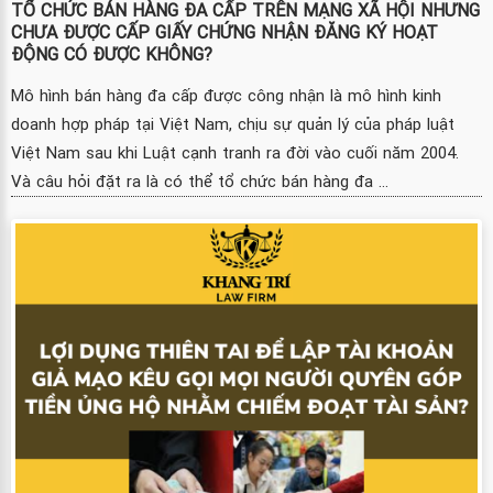
TỔ CHỨC BÁN HÀNG ĐA CẤP TRÊN MẠNG XÃ HỘI NHƯNG
CHƯA ĐƯỢC CẤP GIẤY CHỨNG NHẬN ĐĂNG KÝ HOẠT
ĐỘNG CÓ ĐƯỢC KHÔNG?
Mô hình bán hàng đa cấp được công nhận là mô hình kinh
doanh hợp pháp tại Việt Nam, chịu sự quản lý của pháp luật
Việt Nam sau khi Luật cạnh tranh ra đời vào cuối năm 2004.
Và câu hỏi đặt ra là có thể tổ chức bán hàng đa ...