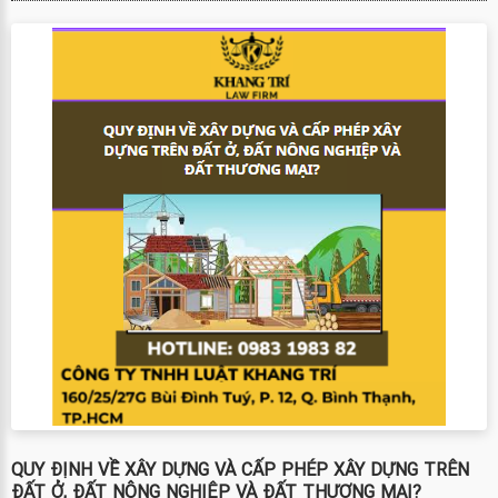
QUY ĐỊNH VỀ XÂY DỰNG VÀ CẤP PHÉP XÂY DỰNG TRÊN
ĐẤT Ở, ĐẤT NÔNG NGHIỆP VÀ ĐẤT THƯƠNG MẠI?