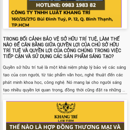
TRONG BỐI CẢNH BẢO VỆ SỞ HỮU TRÍ TUỆ, LÀM THẾ
NÀO ĐỂ CÂN BẰNG GIỮA QUYỀN LỢI CỦA CHỦ SỞ HỮU
TRÍ TUỆ VÀ QUYỀN LỢI CỦA CÔNG CHÚNG TRONG VIỆC
TIẾP CẬN VÀ SỬ DỤNG CÁC SẢN PHẨM SÁNG TẠO?
Quyền sở hữu trí tuệ là một khái niệm pháp lý bảo vệ các sáng
tạo của con người, từ tác phẩm văn học, nghệ thuật đến các
phát minh khoa học, công nghệ. Nó mang lại cho người sáng
tạo nhiều quyền lợi quan trọng, đồng thời cũng đặt ra những ...