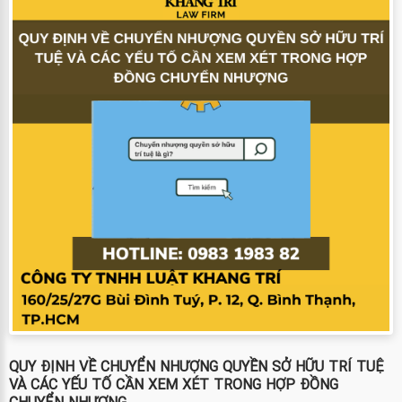
QUY ĐỊNH VỀ CHUYỂN NHƯỢNG QUYỀN SỞ HỮU TRÍ TUỆ
VÀ CÁC YẾU TỐ CẦN XEM XÉT TRONG HỢP ĐỒNG