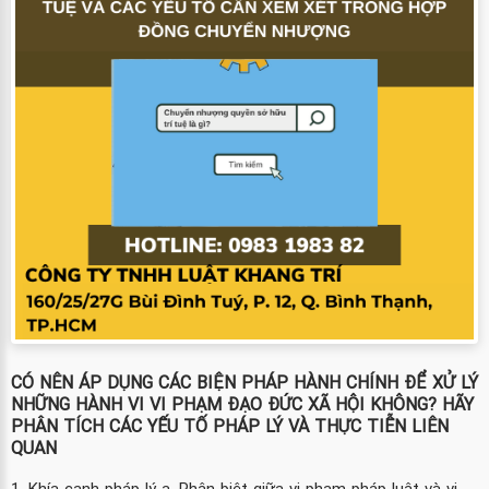
CÓ NÊN ÁP DỤNG CÁC BIỆN PHÁP HÀNH CHÍNH ĐỂ XỬ LÝ
NHỮNG HÀNH VI VI PHẠM ĐẠO ĐỨC XÃ HỘI KHÔNG? HÃY
PHÂN TÍCH CÁC YẾU TỐ PHÁP LÝ VÀ THỰC TIỄN LIÊN
QUAN
1. Khía cạnh pháp lý a. Phân biệt giữa vi phạm pháp luật và vi