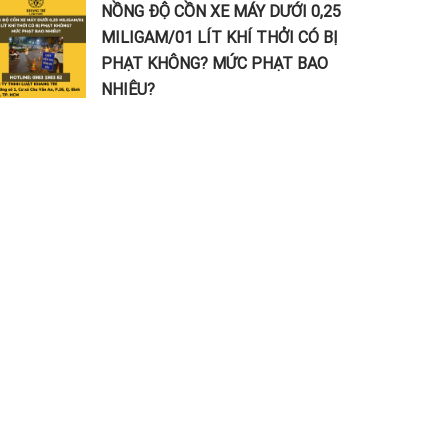
NỒNG ĐỘ CỒN XE MÁY DƯỚI 0,25
MILIGAM/01 LÍT KHÍ THỞI CÓ BỊ
PHẠT KHÔNG? MỨC PHẠT BAO
NHIÊU?