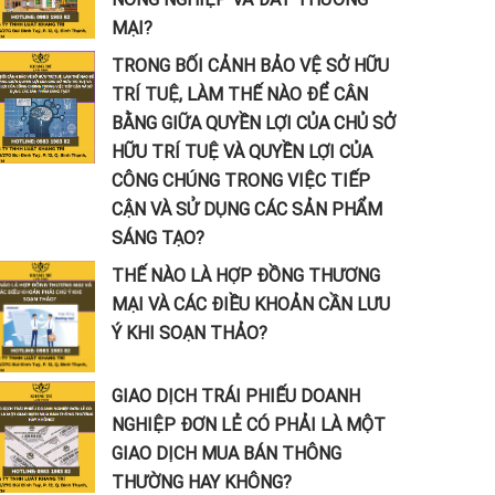
MẠI?
TRONG BỐI CẢNH BẢO VỆ SỞ HỮU
TRÍ TUỆ, LÀM THẾ NÀO ĐỂ CÂN
BẰNG GIỮA QUYỀN LỢI CỦA CHỦ SỞ
HỮU TRÍ TUỆ VÀ QUYỀN LỢI CỦA
CÔNG CHÚNG TRONG VIỆC TIẾP
CẬN VÀ SỬ DỤNG CÁC SẢN PHẨM
SÁNG TẠO?
THẾ NÀO LÀ HỢP ĐỒNG THƯƠNG
MẠI VÀ CÁC ĐIỀU KHOẢN CẦN LƯU
Ý KHI SOẠN THẢO?
GIAO DỊCH TRÁI PHIẾU DOANH
NGHIỆP ĐƠN LẺ CÓ PHẢI LÀ MỘT
GIAO DỊCH MUA BÁN THÔNG
THƯỜNG HAY KHÔNG?