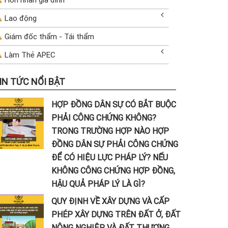
Lao động
Giám đốc thẩm - Tái thẩm
Làm Thẻ APEC
IN TỨC NỔI BẬT
HỢP ĐỒNG DÂN SỰ CÓ BẮT BUỘC
PHẢI CÔNG CHỨNG KHÔNG?
TRONG TRƯỜNG HỢP NÀO HỢP
ĐỒNG DÂN SỰ PHẢI CÔNG CHỨNG
ĐỂ CÓ HIỆU LỰC PHÁP LÝ? NẾU
KHÔNG CÔNG CHỨNG HỢP ĐỒNG,
HẬU QUẢ PHÁP LÝ LÀ GÌ?
QUY ĐỊNH VỀ XÂY DỰNG VÀ CẤP
PHÉP XÂY DỰNG TRÊN ĐẤT Ở, ĐẤT
NÔNG NGHIỆP VÀ ĐẤT THƯƠNG