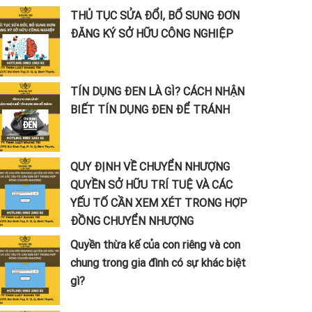
THỦ TỤC SỬA ĐỔI, BỔ SUNG ĐƠN
ĐĂNG KÝ SỞ HỮU CÔNG NGHIỆP
TÍN DỤNG ĐEN LÀ GÌ? CÁCH NHẬN
BIẾT TÍN DỤNG ĐEN ĐỂ TRÁNH
QUY ĐỊNH VỀ CHUYỂN NHƯỢNG
QUYỀN SỞ HỮU TRÍ TUỆ VÀ CÁC
YẾU TỐ CẦN XEM XÉT TRONG HỢP
ĐỒNG CHUYỂN NHƯỢNG
Quyền thừa kế của con riêng và con
chung trong gia đình có sự khác biệt
gì?