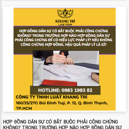
HỢP ĐỒNG DÂN SỰ CÓ BẮT BUỘC PHẢI CÔNG CHỨNG
KHÔNG? TRONG TRƯỜNG HỢP NÀO HỢP ĐỒNG DÂN SỰ