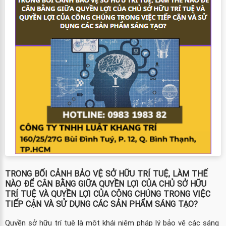
TRONG BỐI CẢNH BẢO VỆ SỞ HỮU TRÍ TUỆ, LÀM THẾ
NÀO ĐỂ CÂN BẰNG GIỮA QUYỀN LỢI CỦA CHỦ SỞ HỮU
TRÍ TUỆ VÀ QUYỀN LỢI CỦA CÔNG CHÚNG TRONG VIỆC
TIẾP CẬN VÀ SỬ DỤNG CÁC SẢN PHẨM SÁNG TẠO?
Quyền sở hữu trí tuệ là một khái niệm pháp lý bảo vệ các sáng