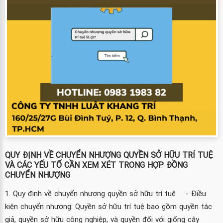
QUY ĐỊNH VỀ CHUYỂN NHƯỢNG QUYỀN SỞ HỮU TRÍ TUỆ
VÀ CÁC YẾU TỐ CẦN XEM XÉT TRONG HỢP ĐỒNG
CHUYỂN NHƯỢNG
1. Quy định về chuyển nhượng quyền sở hữu trí tuệ - Điều
kiện chuyển nhượng: Quyền sở hữu trí tuệ bao gồm quyền tác
giả, quyền sở hữu công nghiệp, và quyền đối với giống cây