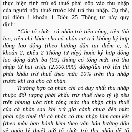
thực hiện tính trừ số thuế phải nộp vào thu nhập 
của người nộp thuế trước khi trả thu nhập. Cụ thể, 
tại điểm i khoản 1 Điều 25 Thông tư này quy 
định:  
“Các tổ chức, cá nhân trả tiền công, tiền thù 
lao, tiền chi khác cho cá nhân cư trú không ký hợp 
đồng lao động (theo hướng dẫn tại điểm c, d, 
khoản 2, Điều 2 Thông tư này) hoặc ký hợp đồng 
lao động dưới ba (03) tháng có tổng mức trả thu 
nhập từ hai triệu (2.000.000) đồng/lần trở lên thì 
phải khấu trừ thuế theo mức 10% trên thu nhập 
trước khi trả cho cá nhân.
Trường hợp cá nhân chỉ có duy nhất thu nhập 
thuộc đối tượng phải khấu trừ thuế theo tỷ lệ nêu 
trên nhưng ước tính tổng mức thu nhập chịu thuế 
của cá nhân sau khi trừ gia cảnh chưa đến mức 
phải nộp thuế thì cá nhân có thu nhập làm cam kết 
(theo mẫu ban hành kèm theo văn bản hướng dẫn 
về quản lý thuế) gửi tổ chức trả thu nhập để tổ 