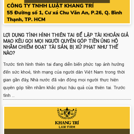
LỢI DỤNG TÌNH HÌNH THIÊN TAI ĐỂ LẬP TÀI KHOẢN GIẢ
MẠO KÊU GỌI MỌI NGƯỜI QUYÊN GÓP TIỀN ỦNG HỘ
NHẰM CHIẾM ĐOẠT TÀI SẢN, BỊ XỬ PHẠT NHƯ THẾ
NÀO?
Trước tình hình thiên tai đang diễn biến phức tạp ảnh hưởng
đến sức khoẻ, tính mạng của người dân Việt Nam trong thời
gian gần đây, Nhà nước đã vận động mọi người thực hiện
quyên góp tiền nhằm khắc phục hậu quả của thiên tai. Trước
tình ...