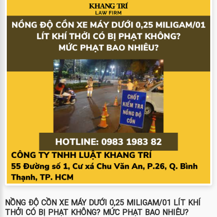
NỒNG ĐỘ CỒN XE MÁY DƯỚI 0,25 MILIGAM/01 LÍT KHÍ
THỞI CÓ BỊ PHẠT KHÔNG? MỨC PHẠT BAO NHIÊU?