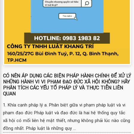
CÓ NÊN ÁP DỤNG CÁC BIỆN PHÁP HÀNH CHÍNH ĐỂ XỬ LÝ
NHỮNG HÀNH VI VI PHẠM ĐẠO ĐỨC XÃ HỘI KHÔNG? HÃY
PHÂN TÍCH CÁC YẾU TỐ PHÁP LÝ VÀ THỰC TIỄN LIÊN
QUAN
1. Khía cạnh pháp lý a. Phân biệt giữa vi phạm pháp luật và vi
phạm đạo đức Pháp luật và đạo đức là hai hệ thống quy tắc
xã hội có mối liên hệ mật thiết, nhưng không phải lúc nào cũng
đồng nhất. Pháp luật là những quy ...