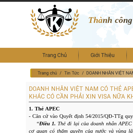
Thành công
Trang Chủ
Giới Thiệu
Trang chủ
Tin Tức
DOANH NHÂN VIỆT NAM
DOANH NHÂN VIỆT NAM CÓ THẺ APE
KHÁC CÓ CẦN PHẢI XIN VISA NỮA 
1. Thẻ APEC 
- Căn cứ vào 
Quyết định 54/2015/QĐ-TTg
 quy
“
Điều 1. 
Thẻ đi lại của doanh nhân APEC (s
cơ quan có thẩm quyền của nước và vùng lãn