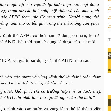
 thuận lợi cho việc đi lại thực hiện các hoạt động 
 vụ; tham dự các hội nghị, hội thảo và các mục đích 
thuộc APEC tham gia Chương trình. Người mang thẻ 
ng lãnh thổ có tên ghi trong thẻ thì không cần phải 
”
uy định thẻ APEC
 có thời hạn sử dụng 05 năm, kể từ 
T
hẻ ABTC hết thời hạn sử dụng sẽ được cấp thẻ mới.
TT-BCA 
về giá trị sử dụng của thẻ ABTC như sau:
nh vào các nước và vùng lãnh thổ là thành viên tham 
nền kinh tế thành viên) có tên trên thẻ.
g được khôi phục (kể cả trường hợp tìm lại được thẻ), 
hẻ ABTC thì phải làm thủ tục đề nghị cấp thẻ mới.”
hập cảnh vào các nước và vùng lãnh thổ là thành viên 