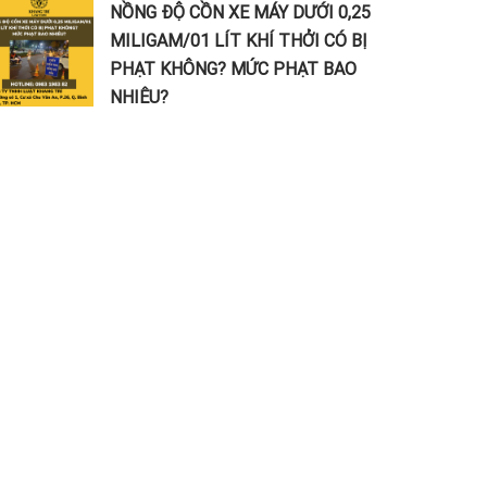
NỒNG ĐỘ CỒN XE MÁY DƯỚI 0,25
MILIGAM/01 LÍT KHÍ THỞI CÓ BỊ
PHẠT KHÔNG? MỨC PHẠT BAO
NHIÊU?