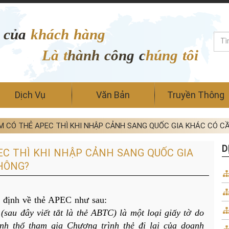
 của khách hàng
Là thành công chúng tôi
Dịch Vụ
Văn Bản
Truyền Thông
 CÓ THẺ APEC THÌ KHI NHẬP CẢNH SANG QUỐC GIA KHÁC CÓ CẦ
D
C THÌ KHI NHẬP CẢNH SANG QUỐC GIA
KHÔNG?
 định về thẻ APEC như sau:
au đây viết tắt là thẻ ABTC) là một loại giấy tờ do 
h thổ tham gia Chương trình thẻ đi lại của doanh 