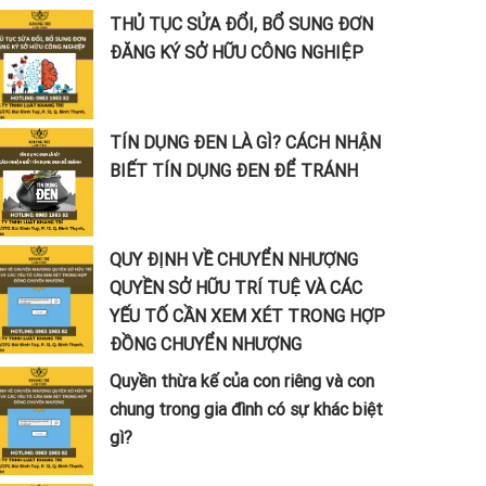
THỦ TỤC SỬA ĐỔI, BỔ SUNG ĐƠN
ĐĂNG KÝ SỞ HỮU CÔNG NGHIỆP
TÍN DỤNG ĐEN LÀ GÌ? CÁCH NHẬN
BIẾT TÍN DỤNG ĐEN ĐỂ TRÁNH
QUY ĐỊNH VỀ CHUYỂN NHƯỢNG
QUYỀN SỞ HỮU TRÍ TUỆ VÀ CÁC
YẾU TỐ CẦN XEM XÉT TRONG HỢP
ĐỒNG CHUYỂN NHƯỢNG
Quyền thừa kế của con riêng và con
chung trong gia đình có sự khác biệt
gì?