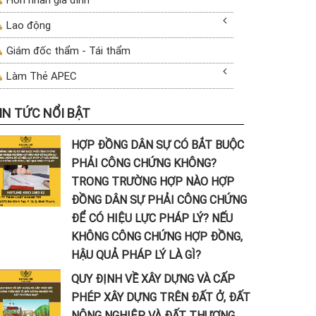
Lao động
Giám đốc thẩm - Tái thẩm
Làm Thẻ APEC
IN TỨC NỔI BẬT
HỢP ĐỒNG DÂN SỰ CÓ BẮT BUỘC
PHẢI CÔNG CHỨNG KHÔNG?
TRONG TRƯỜNG HỢP NÀO HỢP
ĐỒNG DÂN SỰ PHẢI CÔNG CHỨNG
ĐỂ CÓ HIỆU LỰC PHÁP LÝ? NẾU
KHÔNG CÔNG CHỨNG HỢP ĐỒNG,
HẬU QUẢ PHÁP LÝ LÀ GÌ?
QUY ĐỊNH VỀ XÂY DỰNG VÀ CẤP
PHÉP XÂY DỰNG TRÊN ĐẤT Ở, ĐẤT
NÔNG NGHIỆP VÀ ĐẤT THƯƠNG