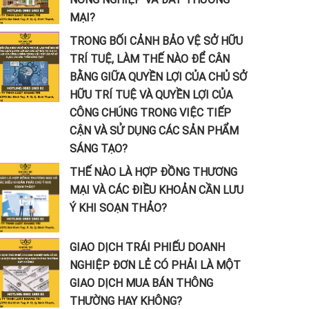
MẠI?
TRONG BỐI CẢNH BẢO VỆ SỞ HỮU
TRÍ TUỆ, LÀM THẾ NÀO ĐỂ CÂN
BẰNG GIỮA QUYỀN LỢI CỦA CHỦ SỞ
HỮU TRÍ TUỆ VÀ QUYỀN LỢI CỦA
CÔNG CHÚNG TRONG VIỆC TIẾP
CẬN VÀ SỬ DỤNG CÁC SẢN PHẨM
SÁNG TẠO?
THẾ NÀO LÀ HỢP ĐỒNG THƯƠNG
MẠI VÀ CÁC ĐIỀU KHOẢN CẦN LƯU
Ý KHI SOẠN THẢO?
GIAO DỊCH TRÁI PHIẾU DOANH
NGHIỆP ĐƠN LẺ CÓ PHẢI LÀ MỘT
GIAO DỊCH MUA BÁN THÔNG
THƯỜNG HAY KHÔNG?