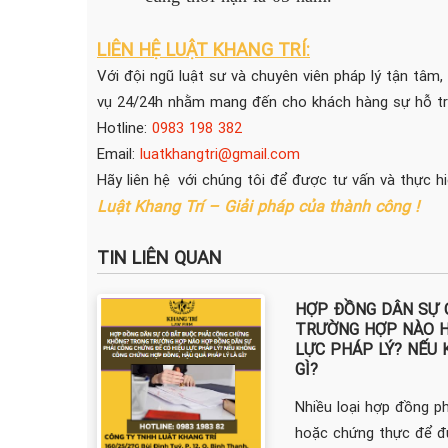
LIÊN HỆ LUẬT KHANG TRÍ:
Với đội ngũ luật sư và chuyên viên pháp lý tận tâm,
vụ 24/24h nhằm mang đến cho khách hàng sự hỗ trợ
Hotline:
0983 198 382
Email:
luatkhangtri@gmail.com
Hãy liên hệ với chúng tôi để được tư vấn và thực h
Luật Khang Trí – Giải pháp của thành công !
TIN LIÊN QUAN
HỢP ĐỒNG DÂN SỰ 
TRƯỜNG HỢP NÀO H
LỰC PHÁP LÝ? NẾU
GÌ?
Nhiều loại hợp đồng p
hoặc chứng thực để đ