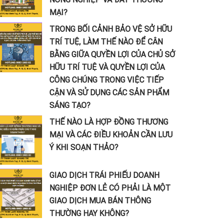
MẠI?
TRONG BỐI CẢNH BẢO VỆ SỞ HỮU
TRÍ TUỆ, LÀM THẾ NÀO ĐỂ CÂN
BẰNG GIỮA QUYỀN LỢI CỦA CHỦ SỞ
HỮU TRÍ TUỆ VÀ QUYỀN LỢI CỦA
CÔNG CHÚNG TRONG VIỆC TIẾP
CẬN VÀ SỬ DỤNG CÁC SẢN PHẨM
SÁNG TẠO?
THẾ NÀO LÀ HỢP ĐỒNG THƯƠNG
MẠI VÀ CÁC ĐIỀU KHOẢN CẦN LƯU
Ý KHI SOẠN THẢO?
GIAO DỊCH TRÁI PHIẾU DOANH
NGHIỆP ĐƠN LẺ CÓ PHẢI LÀ MỘT
GIAO DỊCH MUA BÁN THÔNG
THƯỜNG HAY KHÔNG?