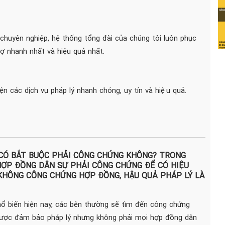
 chuyên nghiệp, hệ thống tổng đài của chúng tôi luôn phục
 nhanh nhất và hiệu quả nhất.
iện các dịch vụ pháp lý nhanh chóng, uy tín và hiệu quả.
CÓ BẮT BUỘC PHẢI CÔNG CHỨNG KHÔNG? TRONG
ỢP ĐỒNG DÂN SỰ PHẢI CÔNG CHỨNG ĐỂ CÓ HIỆU
 KHÔNG CÔNG CHỨNG HỢP ĐỒNG, HẬU QUẢ PHÁP LÝ LÀ
hổ biến hiện nay, các bên thường sẽ tìm đến công chứng
ược đảm bảo pháp lý nhưng không phải mọi hợp đồng dân