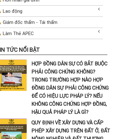
Lao động
Giám đốc thẩm - Tái thẩm
Làm Thẻ APEC
IN TỨC NỔI BẬT
HỢP ĐỒNG DÂN SỰ CÓ BẮT BUỘC
PHẢI CÔNG CHỨNG KHÔNG?
TRONG TRƯỜNG HỢP NÀO HỢP
ĐỒNG DÂN SỰ PHẢI CÔNG CHỨNG
ĐỂ CÓ HIỆU LỰC PHÁP LÝ? NẾU
KHÔNG CÔNG CHỨNG HỢP ĐỒNG,
HẬU QUẢ PHÁP LÝ LÀ GÌ?
QUY ĐỊNH VỀ XÂY DỰNG VÀ CẤP
PHÉP XÂY DỰNG TRÊN ĐẤT Ở, ĐẤT
NÔNG NGHIỆP VÀ ĐẤT THƯƠNG