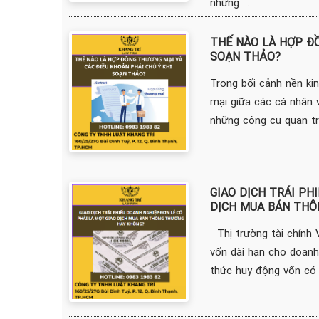
những ...
THẾ NÀO LÀ HỢP ĐỒ
SOẠN THẢO?
Trong bối cảnh nền kin
mại giữa các cá nhân 
những công cụ quan trọ
GIAO DỊCH TRÁI PH
DỊCH MUA BÁN THÔ
Thị trường tài chính 
vốn dài hạn cho doanh 
thức huy động vốn có n