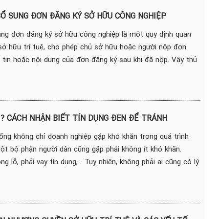
BỔ SUNG ĐƠN ĐĂNG KÝ SỞ HỮU CÔNG NGHIỆP
ung đơn đăng ký sở hữu công nghiệp là một quy định quan
 sở hữu trí tuệ, cho phép chủ sở hữu hoặc người nộp đơn
 tin hoặc nội dung của đơn đăng ký sau khi đã nộp. Vậy thủ
Ì? CÁCH NHẬN BIẾT TÍN DỤNG ĐEN ĐỂ TRÁNH
sống không chỉ doanh nghiệp gặp khó khăn trong quá trình
ột bộ phận người dân cũng gặp phải không ít khó khăn.
g lỗ, phải vay tín dụng,... Tuy nhiên, không phải ai cũng có lý