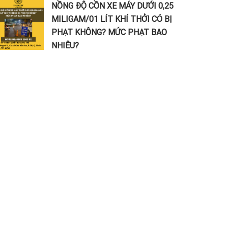
NỒNG ĐỘ CỒN XE MÁY DƯỚI 0,25
MILIGAM/01 LÍT KHÍ THỞI CÓ BỊ
PHẠT KHÔNG? MỨC PHẠT BAO
NHIÊU?