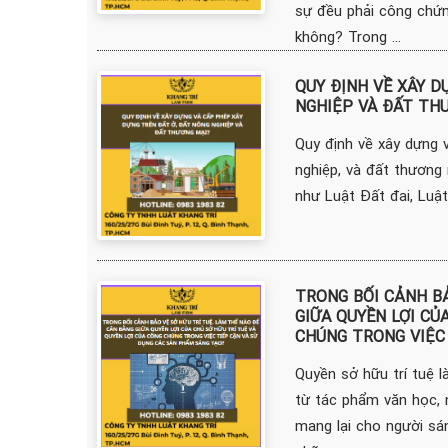
sự đều phải công chứ
không? Trong ...
QUY ĐỊNH VỀ XÂY D
NGHIỆP VÀ ĐẤT TH
Quy định về xây dựng 
nghiệp, và đất thương 
như Luật Đất đai, Luật
TRONG BỐI CẢNH BẢ
GIỮA QUYỀN LỢI CỦ
CHÚNG TRONG VIỆC
Quyền sở hữu trí tuệ l
từ tác phẩm văn học, 
mang lại cho người sán