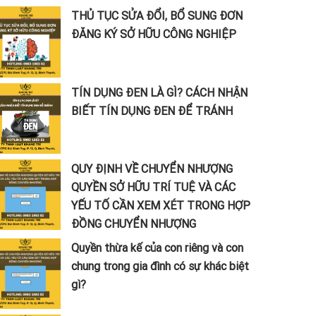
THỦ TỤC SỬA ĐỔI, BỔ SUNG ĐƠN
ĐĂNG KÝ SỞ HỮU CÔNG NGHIỆP
TÍN DỤNG ĐEN LÀ GÌ? CÁCH NHẬN
BIẾT TÍN DỤNG ĐEN ĐỂ TRÁNH
QUY ĐỊNH VỀ CHUYỂN NHƯỢNG
QUYỀN SỞ HỮU TRÍ TUỆ VÀ CÁC
YẾU TỐ CẦN XEM XÉT TRONG HỢP
ĐỒNG CHUYỂN NHƯỢNG
Quyền thừa kế của con riêng và con
chung trong gia đình có sự khác biệt
gì?