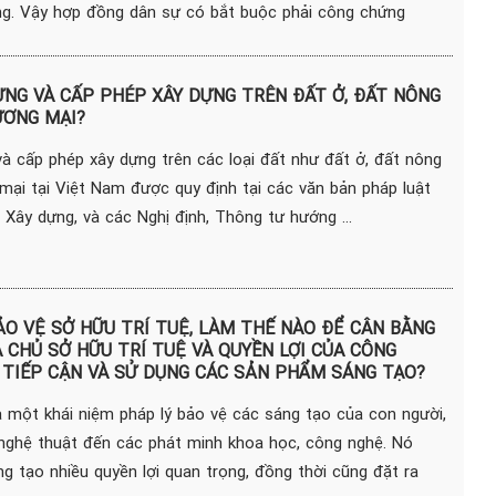
ng. Vậy hợp đồng dân sự có bắt buộc phải công chứng
ỰNG VÀ CẤP PHÉP XÂY DỰNG TRÊN ĐẤT Ở, ĐẤT NÔNG
ƯƠNG MẠI?
và cấp phép xây dựng trên các loại đất như đất ở, đất nông
mại tại Việt Nam được quy định tại các văn bản pháp luật
 Xây dựng, và các Nghị định, Thông tư hướng ...
O VỆ SỞ HỮU TRÍ TUỆ, LÀM THẾ NÀO ĐỂ CÂN BẰNG
A CHỦ SỞ HỮU TRÍ TUỆ VÀ QUYỀN LỢI CỦA CÔNG
 TIẾP CẬN VÀ SỬ DỤNG CÁC SẢN PHẨM SÁNG TẠO?
à một khái niệm pháp lý bảo vệ các sáng tạo của con người,
nghệ thuật đến các phát minh khoa học, công nghệ. Nó
g tạo nhiều quyền lợi quan trọng, đồng thời cũng đặt ra