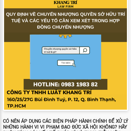
CÓ NÊN ÁP DỤNG CÁC BIỆN PHÁP HÀNH CHÍNH ĐỂ XỬ LÝ
NHỮNG HÀNH VI VI PHẠM ĐẠO ĐỨC XÃ HỘI KHÔNG? HÃY