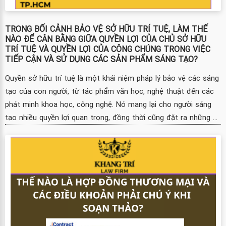
TRONG BỐI CẢNH BẢO VỆ SỞ HỮU TRÍ TUỆ, LÀM THẾ
NÀO ĐỂ CÂN BẰNG GIỮA QUYỀN LỢI CỦA CHỦ SỞ HỮU
TRÍ TUỆ VÀ QUYỀN LỢI CỦA CÔNG CHÚNG TRONG VIỆC
TIẾP CẬN VÀ SỬ DỤNG CÁC SẢN PHẨM SÁNG TẠO?
Quyền sở hữu trí tuệ là một khái niệm pháp lý bảo vệ các sáng
tạo của con người, từ tác phẩm văn học, nghệ thuật đến các
phát minh khoa học, công nghệ. Nó mang lại cho người sáng
tạo nhiều quyền lợi quan trọng, đồng thời cũng đặt ra những ...