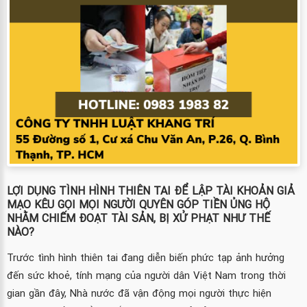
LỢI DỤNG TÌNH HÌNH THIÊN TAI ĐỂ LẬP TÀI KHOẢN GIẢ
MẠO KÊU GỌI MỌI NGƯỜI QUYÊN GÓP TIỀN ỦNG HỘ
NHẰM CHIẾM ĐOẠT TÀI SẢN, BỊ XỬ PHẠT NHƯ THẾ
NÀO?
Trước tình hình thiên tai đang diễn biến phức tạp ảnh hưởng
đến sức khoẻ, tính mạng của người dân Việt Nam trong thời
gian gần đây, Nhà nước đã vận động mọi người thực hiện