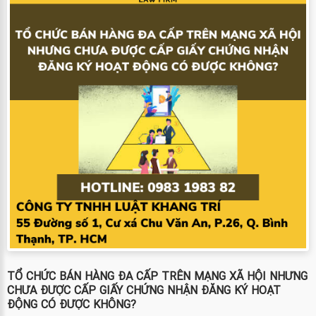
TỔ CHỨC BÁN HÀNG ĐA CẤP TRÊN MẠNG XÃ HỘI NHƯNG
CHƯA ĐƯỢC CẤP GIẤY CHỨNG NHẬN ĐĂNG KÝ HOẠT
ĐỘNG CÓ ĐƯỢC KHÔNG?