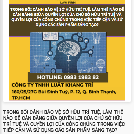
TRONG BỐI CẢNH BẢO VỆ SỞ HỮU TRÍ TUỆ, LÀM THẾ
NÀO ĐỂ CÂN BẰNG GIỮA QUYỀN LỢI CỦA CHỦ SỞ HỮU
TRÍ TUỆ VÀ QUYỀN LỢI CỦA CÔNG CHÚNG TRONG VIỆC
TIẾP CẬN VÀ SỬ DỤNG CÁC SẢN PHẨM SÁNG TẠO?