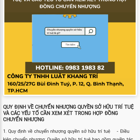
QUY ĐỊNH VỀ CHUYỂN NHƯỢNG QUYỀN SỞ HỮU TRÍ TUỆ
VÀ CÁC YẾU TỐ CẦN XEM XÉT TRONG HỢP ĐỒNG
CHUYỂN NHƯỢNG
1. Quy định về chuyển nhượng quyền sở hữu trí tuệ - Điều
kiện chuyển nhượng: Quyền sở hữu trí tuệ bao gồm quyền tác