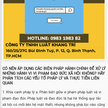
CÓ NÊN ÁP DỤNG CÁC BIỆN PHÁP HÀNH CHÍNH ĐỂ XỬ LÝ
NHỮNG HÀNH VI VI PHẠM ĐẠO ĐỨC XÃ HỘI KHÔNG? HÃY
PHÂN TÍCH CÁC YẾU TỐ PHÁP LÝ VÀ THỰC TIỄN LIÊN
QUAN
1. Khía cạnh pháp lý a. Phân biệt giữa vi phạm pháp luật và vi
phạm đạo đức Pháp luật và đạo đức là hai hệ thống quy tắc
xã hội có mối liên hệ mật thiết, nhưng không phải lúc nào cũng