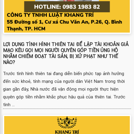
LỢI DỤNG TÌNH HÌNH THIÊN TAI ĐỂ LẬP TÀI KHOẢN GIẢ
MẠO KÊU GỌI MỌI NGƯỜI QUYÊN GÓP TIỀN ỦNG HỘ
NHẰM CHIẾM ĐOẠT TÀI SẢN, BỊ XỬ PHẠT NHƯ THẾ
NÀO?
Trước tình hình thiên tai đang diễn biến phức tạp ảnh hưởng
đến sức khoẻ, tính mạng của người dân Việt Nam trong thời
gian gần đây, Nhà nước đã vận động mọi người thực hiện
quyên góp tiền nhằm khắc phục hậu quả của thiên tai. Trước
tình ...