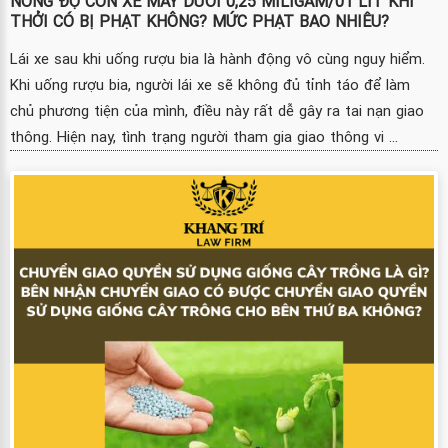
NỒNG ĐỘ CỒN XE MÁY DƯỚI 0,25 MILIGAM/01 LÍT KHÍ
THỞI CÓ BỊ PHẠT KHÔNG? MỨC PHẠT BAO NHIÊU?
Lái xe sau khi uống rượu bia là hành động vô cùng nguy hiểm.
Khi uống rượu bia, người lái xe sẽ không đủ tỉnh táo để làm
chủ phương tiện của mình, điều này rất dễ gây ra tai nạn giao
thông. Hiện nay, tình trạng người tham gia giao thông vi ...