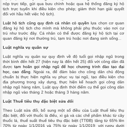
nộp trực tiếp, gửi qua bưu chính hoặc qua hệ thống đăng ký hộ
tịch trực tuyến khi điều kiện cho phép; giảm thời hạn giải quyết
đối với hầu hết việc hộ tịch).
Luật hộ tịch cũng quy định c
á nhân có quyền
lựa chọn cơ quan
đăng ký hộ tịch cho mình mà không phải phụ thuộc vào nơi cư
trú như trước đây. Cá nhân có thể được đăng ký hộ tịch tại cơ
quan đăng ký nơi thường trú, tạm trú hoặc nơi đang sinh sống...
Luật nghĩa vụ quân sự
Luật nghĩa vụ quân sự quy định về độ tuổi gọi nhập ngũ trong
thời bình đến hết 27 (hiện nay là đến hết 25) đối với công dân đã
được
t
ạm hoãn gọi nhập ngũ để học chương trình đào tạo
đại
học, cao đẳng
.
Ngoài ra, để đảm bảo cho công dân chủ động
chuẩn bị thực hiện nghĩa vụ phục vụ tại ngũ, tạo điều kiện cho
địa phương trong xây dựng, thực hiện kế hoạch gọi công dân
nhập ngũ hàng năm, Luật quy định thời điểm cụ thể gọi công dân
nhập ngũ vào tháng 2 hoặc tháng 3 hàng năm.
Luật Thuế tiêu thụ đặc biệt sửa đổi
Theo Luật sửa đổi, bổ sung một số điều của Luật thuế tiêu thụ
đặc biệt, đối với thuốc lá điếu, xì gà và các chế phẩm khác từ cây
thuốc lá, thuế suất thuế tiêu thụ đặc biệt (TTĐB) tăng từ 65% lên
70% từ ngày 1/1/2016 và 75% từ ngày 1/1/2019; với rượu dưới