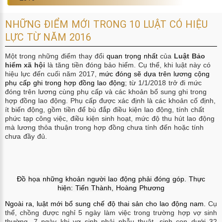
NHỮNG ĐIỂM MỚI TRONG 10 LUẬT CÓ HIỆU
LỰC TỪ NĂM 2016
Một trong những điểm thay đổi
quan
trọng nhất
của
Luật Bảo
hiểm xã hội
là tăng tiền đóng bảo hiểm. Cụ thể, khi luật này có
hiệu lực đến cuối năm 2017,
mức đóng sẽ dựa trên lương cộng
phụ cấp ghi trong hợp đồng lao động
; t
ừ 1/1/2018 trở đi mức
đóng trên lương cùng phụ cấp và các khoản bổ sung ghi trong
hợp đồng lao động. Phụ cấp được xác định là các khoản cố định,
ít biến động, gồm tiền để bù đắp điều kiện lao động, tính chất
phức tạp công việc, điều kiện sinh hoạt, mức độ thu hút lao động
mà lương thỏa thuận trong hợp đồng chưa tính đến hoặc tính
chưa đầy đủ.
Đồ họa những khoản người lao động phải đóng góp
. Thực
hiện:
Tiến Thành, Hoàng Phương
Ngoài ra, luật mới bổ sung
chế độ thai sản cho la
o động nam
.
Cụ
thể, chồng được nghỉ 5 ngày làm việc trong trường hợp vợ sinh
thường, 7 ngày khi vợ sinh phải phẫu thuật, sinh con dưới 32