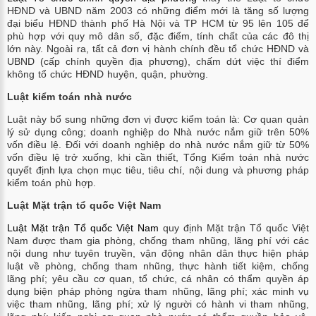
HĐND và UBND năm 2003 có những điểm mới là tăng số lượng
đại biểu HĐND thành phố Hà Nội và TP HCM từ 95 lên 105 để
phù hợp với quy mô dân số, đặc điểm, tính chất của các đô thị
lớn này. Ngoài ra, tất cả đơn vị hành chính đều tổ chức HĐND và
UBND (cấp chính quyền địa phương), chấm dứt việc thí điểm
không tổ chức HĐND huyện, quận, phường.
Luật kiểm toán nhà nước
Luật này bổ sung những đơn vị được kiểm toán là: Cơ quan quản
lý sử dụng công; doanh nghiệp do Nhà nước nắm giữ trên 50%
vốn điều lệ. Đối với doanh nghiệp do nhà nước nắm giữ từ 50%
vốn điều lệ trở xuống, khi cần thiết, Tổng Kiểm toán nhà nước
quyết định lựa chọn mục tiêu, tiêu chí, nội dung và phương pháp
kiểm toán phù hợp.
Luật Mặt trận tổ quốc Việt Nam
Luật Mặt trận Tổ quốc Việt Nam
quy định Mặt trận Tổ quốc Việt
Nam được tham gia phòng, chống tham nhũng, lãng phí với các
nội dung như tuyên truyền, vận động nhân dân thực hiện pháp
luật về phòng, chống tham nhũng, thực hành tiết kiệm, chống
lãng phí; yêu cầu cơ quan, tổ chức, cá nhân có thẩm quyền áp
dụng biện pháp phòng ngừa tham nhũng, lãng phí; xác minh vụ
việc tham nhũng, lãng phí; xử lý người có hành vi tham nhũng,