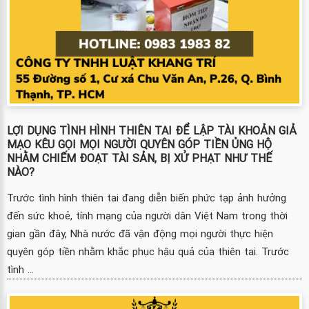
LỢI DỤNG TÌNH HÌNH THIÊN TAI ĐỂ LẬP TÀI KHOẢN GIẢ
MẠO KÊU GỌI MỌI NGƯỜI QUYÊN GÓP TIỀN ỦNG HỘ
NHẰM CHIẾM ĐOẠT TÀI SẢN, BỊ XỬ PHẠT NHƯ THẾ
NÀO?
Trước tình hình thiên tai đang diễn biến phức tạp ảnh hưởng
đến sức khoẻ, tính mạng của người dân Việt Nam trong thời
gian gần đây, Nhà nước đã vận động mọi người thực hiện
quyên góp tiền nhằm khắc phục hậu quả của thiên tai. Trước
tình ...