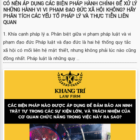
CÓ NÊN ÁP DỤNG CÁC BIỆN PHÁP HÀNH CHÍNH ĐỂ XỬ LÝ
NHỮNG HÀNH VI VI PHẠM ĐẠO ĐỨC XÃ HỘI KHÔNG? HÃY
PHÂN TÍCH CÁC YẾU TỐ PHÁP LÝ VÀ THỰC TIỄN LIÊN
QUAN
1. Khía cạnh pháp lý a. Phân biệt giữa vi phạm pháp luật và vi
phạm đạo đức Pháp luật và đạo đức là hai hệ thống quy tắc
xã hội có mối liên hệ mật thiết, nhưng không phải lúc nào cũng
đồng nhất. Pháp luật là những quy ...