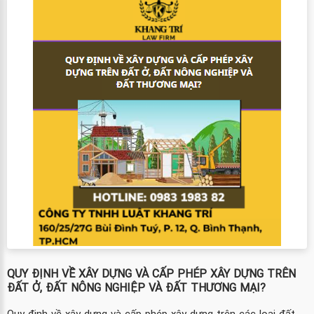
QUY ĐỊNH VỀ XÂY DỰNG VÀ CẤP PHÉP XÂY DỰNG TRÊN
ĐẤT Ở, ĐẤT NÔNG NGHIỆP VÀ ĐẤT THƯƠNG MẠI?
Quy định về xây dựng và cấp phép xây dựng trên các loại đất