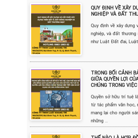
QUY ĐỊNH VỀ XÂY D
NGHIỆP VÀ ĐẤT TH
Quy định về xây dựng 
nghiệp, và đất thương 
như Luật Đất đai, Luật
TRONG BỐI CẢNH BẢ
GIỮA QUYỀN LỢI CỦ
CHÚNG TRONG VIỆC
Quyền sở hữu trí tuệ l
từ tác phẩm văn học, 
mang lại cho người sán
những ...
THẾ NÀO LÀ HỢP ĐỒ