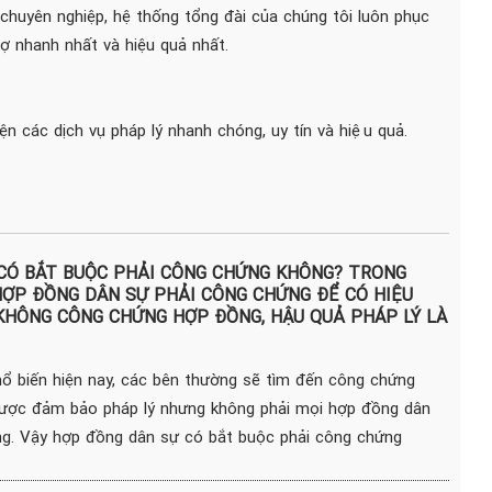
 chuyên nghiệp, hệ thống tổng đài của chúng tôi luôn phục
 nhanh nhất và hiệu quả nhất.
iện các dịch vụ pháp lý nhanh chóng, uy tín và hiệu quả.
CÓ BẮT BUỘC PHẢI CÔNG CHỨNG KHÔNG? TRONG
ỢP ĐỒNG DÂN SỰ PHẢI CÔNG CHỨNG ĐỂ CÓ HIỆU
 KHÔNG CÔNG CHỨNG HỢP ĐỒNG, HẬU QUẢ PHÁP LÝ LÀ
hổ biến hiện nay, các bên thường sẽ tìm đến công chứng
ược đảm bảo pháp lý nhưng không phải mọi hợp đồng dân
ng. Vậy hợp đồng dân sự có bắt buộc phải công chứng