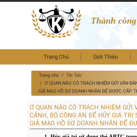
Thành công
Trang Chủ
Giới Thiệu
Trang chủ
Tin Tức
Ơ QUAN NÀO CÓ TRÁCH NHIỆM GỬI VĂN BẢN
GIẢ MẠO HỒ SƠ DOANH NHÂN ĐỂ ĐƯỢC CẤP T
Ơ QUAN NÀO CÓ TRÁCH NHIỆM GỬI 
CẢNH, BỘ CÔNG AN ĐỂ HỦY GIÁ TR
GIẢ MẠO HỒ SƠ DOANH NHÂN ĐỂ ĐƯ
1. Hủy giá trị sử dụng thẻ ABTC tro