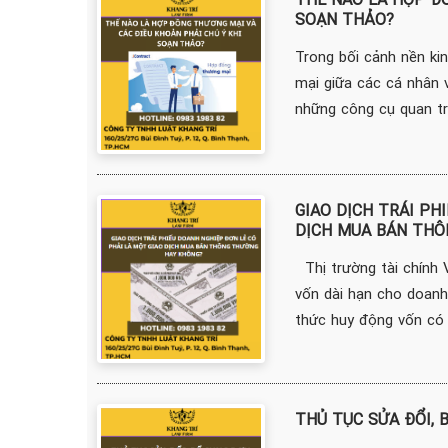
SOẠN THẢO?
Trong bối cảnh nền kin
mại giữa các cá nhân 
những công cụ quan trọ
GIAO DỊCH TRÁI PH
DỊCH MUA BÁN THÔ
Thị trường tài chính 
vốn dài hạn cho doanh 
thức huy động vốn có n
THỦ TỤC SỬA ĐỔI, 