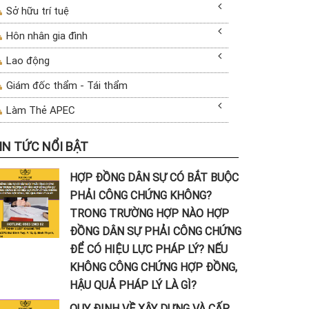
Sở hữu trí tuệ
Hôn nhân gia đình
Lao động
Giám đốc thẩm - Tái thẩm
Làm Thẻ APEC
IN TỨC NỔI BẬT
HỢP ĐỒNG DÂN SỰ CÓ BẮT BUỘC
PHẢI CÔNG CHỨNG KHÔNG?
TRONG TRƯỜNG HỢP NÀO HỢP
ĐỒNG DÂN SỰ PHẢI CÔNG CHỨNG
ĐỂ CÓ HIỆU LỰC PHÁP LÝ? NẾU
KHÔNG CÔNG CHỨNG HỢP ĐỒNG,
HẬU QUẢ PHÁP LÝ LÀ GÌ?
QUY ĐỊNH VỀ XÂY DỰNG VÀ CẤP