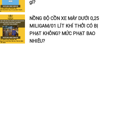
gì?
NỒNG ĐỘ CỒN XE MÁY DƯỚI 0,25
MILIGAM/01 LÍT KHÍ THỞI CÓ BỊ
PHẠT KHÔNG? MỨC PHẠT BAO
NHIÊU?