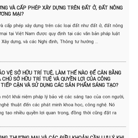
ỰNG VÀ CẤP PHÉP XÂY DỰNG TRÊN ĐẤT Ở, ĐẤT NÔNG
ƯƠNG MẠI?
và cấp phép xây dựng trên các loại đất như đất ở, đất nông
mại tại Việt Nam được quy định tại các văn bản pháp luật
 Xây dựng, và các Nghị định, Thông tư hướng ...
O VỆ SỞ HỮU TRÍ TUỆ, LÀM THẾ NÀO ĐỂ CÂN BẰNG
A CHỦ SỞ HỮU TRÍ TUỆ VÀ QUYỀN LỢI CỦA CÔNG
 TIẾP CẬN VÀ SỬ DỤNG CÁC SẢN PHẨM SÁNG TẠO?
à một khái niệm pháp lý bảo vệ các sáng tạo của con người,
nghệ thuật đến các phát minh khoa học, công nghệ. Nó
g tạo nhiều quyền lợi quan trọng, đồng thời cũng đặt ra
NG THƯƠNG MẠI VÀ CÁC ĐIỀU KHOẢN CẦN LƯU Ý KHI