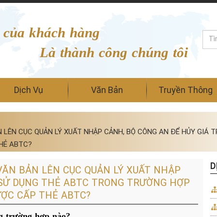
 của khách hàng
Là thành công chúng tôi
Dịch Vụ
Văn Bản
Truyền Thông
 LÊN CỤC QUẢN LÝ XUẤT NHẬP CẢNH, BỘ CÔNG AN ĐỂ HỦY GIÁ 
HẺ ABTC?
D
VĂN BẢN LÊN CỤC QUẢN LÝ XUẤT NHẬP
Ị SỬ DỤNG THẺ ABTC TRONG TRƯỜNG HỢP
ỢC CẤP THẺ ABTC?
ng trường hợp nào?