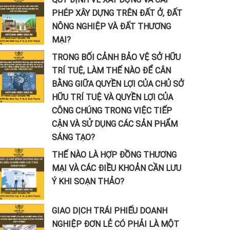
PHÉP XÂY DỰNG TRÊN ĐẤT Ở, ĐẤT
NÔNG NGHIỆP VÀ ĐẤT THƯƠNG
MẠI?
TRONG BỐI CẢNH BẢO VỆ SỞ HỮU
TRÍ TUỆ, LÀM THẾ NÀO ĐỂ CÂN
BẰNG GIỮA QUYỀN LỢI CỦA CHỦ SỞ
HỮU TRÍ TUỆ VÀ QUYỀN LỢI CỦA
CÔNG CHÚNG TRONG VIỆC TIẾP
CẬN VÀ SỬ DỤNG CÁC SẢN PHẨM
SÁNG TẠO?
THẾ NÀO LÀ HỢP ĐỒNG THƯƠNG
MẠI VÀ CÁC ĐIỀU KHOẢN CẦN LƯU
Ý KHI SOẠN THẢO?
GIAO DỊCH TRÁI PHIẾU DOANH
NGHIỆP ĐƠN LẺ CÓ PHẢI LÀ MỘT