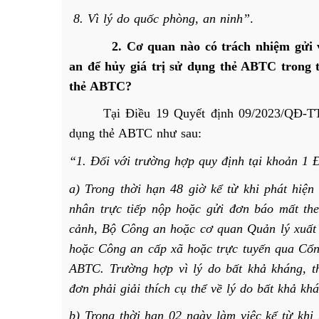
8. Vì lý do quốc phòng, an ninh”
.
2. Cơ quan nào có trách nhiệm gửi văn
an để hủy giá trị sử dụng thẻ ABTC trong
thẻ ABTC?
Tại Điều 19 Quyết định 09/2023/QĐ-TTg
dụng thẻ ABTC như sau:
“1. Đối với trường hợp quy định tại khoản 1 
a) Trong thời hạn 48 giờ kể từ khi phát hiệ
nhân trực tiếp nộp hoặc gửi đơn báo mất th
cảnh, Bộ Công an hoặc cơ quan Quản lý xuất
hoặc Công an cấp xã hoặc trực tuyến qua Cổn
ABTC. Trường hợp vì lý do bất khả kháng, t
đơn phải giải thích cụ thể về lý do bất khả kh
b) Trong thời hạn 02 ngày làm việc kể từ kh