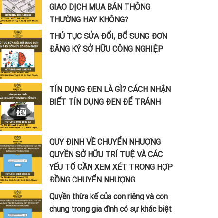
GIAO DỊCH MUA BÁN THÔNG
THƯỜNG HAY KHÔNG?
THỦ TỤC SỬA ĐỔI, BỔ SUNG ĐƠN
ĐĂNG KÝ SỞ HỮU CÔNG NGHIỆP
TÍN DỤNG ĐEN LÀ GÌ? CÁCH NHẬN
BIẾT TÍN DỤNG ĐEN ĐỂ TRÁNH
QUY ĐỊNH VỀ CHUYỂN NHƯỢNG
QUYỀN SỞ HỮU TRÍ TUỆ VÀ CÁC
YẾU TỐ CẦN XEM XÉT TRONG HỢP
ĐỒNG CHUYỂN NHƯỢNG
Quyền thừa kế của con riêng và con
chung trong gia đình có sự khác biệt