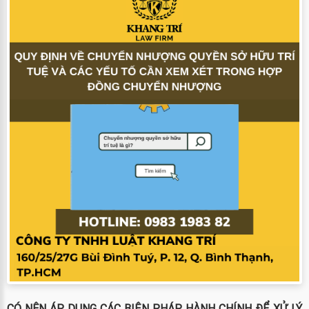
CÓ NÊN ÁP DỤNG CÁC BIỆN PHÁP HÀNH CHÍNH ĐỂ XỬ LÝ