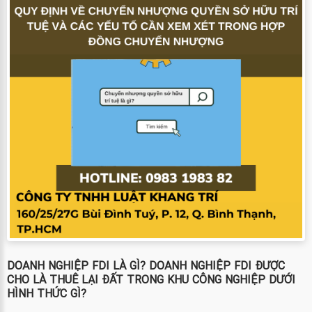
DOANH NGHIỆP FDI LÀ GÌ? DOANH NGHIỆP FDI ĐƯỢC
CHO LÀ THUÊ LẠI ĐẤT TRONG KHU CÔNG NGHIỆP DƯỚI
HÌNH THỨC GÌ?