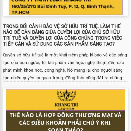
TRONG BỐI CẢNH BẢO VỆ SỞ HỮU TRÍ TUỆ, LÀM THẾ
NÀO ĐỂ CÂN BẰNG GIỮA QUYỀN LỢI CỦA CHỦ SỞ HỮU
TRÍ TUỆ VÀ QUYỀN LỢI CỦA CÔNG CHÚNG TRONG VIỆC
TIẾP CẬN VÀ SỬ DỤNG CÁC SẢN PHẨM SÁNG TẠO?
Quyền sở hữu trí tuệ là một khái niệm pháp lý bảo vệ các sáng
tạo của con người, từ tác phẩm văn học, nghệ thuật đến các
phát minh khoa học, công nghệ. Nó mang lại cho người sáng
tạo nhiều quyền lợi quan trọng, đồng thời cũng đặt ra những ...