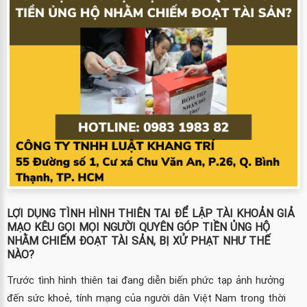
LỢI DỤNG TÌNH HÌNH THIÊN TAI ĐỂ LẬP TÀI KHOẢN GIẢ
MẠO KÊU GỌI MỌI NGƯỜI QUYÊN GÓP TIỀN ỦNG HỘ
NHẰM CHIẾM ĐOẠT TÀI SẢN, BỊ XỬ PHẠT NHƯ THẾ
NÀO?
Trước tình hình thiên tai đang diễn biến phức tạp ảnh hưởng
đến sức khoẻ, tính mạng của người dân Việt Nam trong thời