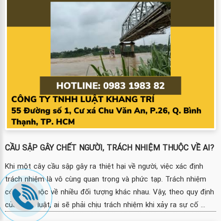
CẦU SẬP GÂY CHẾT NGƯỜI, TRÁCH NHIỆM THUỘC VỀ AI?
Khi một cây cầu sập gây ra thiệt hại về người, việc xác định
trách nhiệm là vô cùng quan trọng và phức tạp. Trách nhiệm
có thể thuộc về nhiều đối tượng khác nhau. Vậy, theo quy định
của pháp luật, ai sẽ phải chịu trách nhiệm khi xảy ra sự cố ...