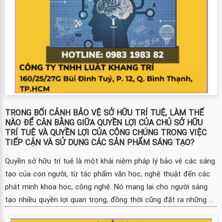
TRONG BỐI CẢNH BẢO VỆ SỞ HỮU TRÍ TUỆ, LÀM THẾ
NÀO ĐỂ CÂN BẰNG GIỮA QUYỀN LỢI CỦA CHỦ SỞ HỮU
TRÍ TUỆ VÀ QUYỀN LỢI CỦA CÔNG CHÚNG TRONG VIỆC
TIẾP CẬN VÀ SỬ DỤNG CÁC SẢN PHẨM SÁNG TẠO?
Quyền sở hữu trí tuệ là một khái niệm pháp lý bảo vệ các sáng
tạo của con người, từ tác phẩm văn học, nghệ thuật đến các
phát minh khoa học, công nghệ. Nó mang lại cho người sáng
tạo nhiều quyền lợi quan trọng, đồng thời cũng đặt ra những ...