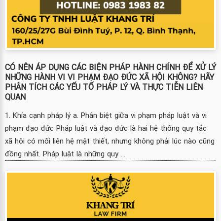
CÓ NÊN ÁP DỤNG CÁC BIỆN PHÁP HÀNH CHÍNH ĐỂ XỬ LÝ
NHỮNG HÀNH VI VI PHẠM ĐẠO ĐỨC XÃ HỘI KHÔNG? HÃY
PHÂN TÍCH CÁC YẾU TỐ PHÁP LÝ VÀ THỰC TIỄN LIÊN
QUAN
1. Khía cạnh pháp lý a. Phân biệt giữa vi phạm pháp luật và vi
phạm đạo đức Pháp luật và đạo đức là hai hệ thống quy tắc
xã hội có mối liên hệ mật thiết, nhưng không phải lúc nào cũng
đồng nhất. Pháp luật là những quy ...