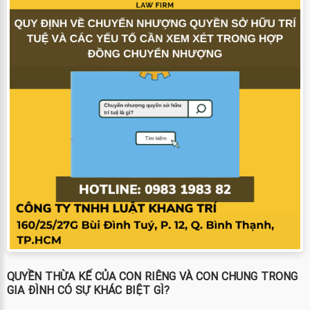
QUYỀN THỪA KẾ CỦA CON RIÊNG VÀ CON CHUNG TRONG
GIA ĐÌNH CÓ SỰ KHÁC BIỆT GÌ?