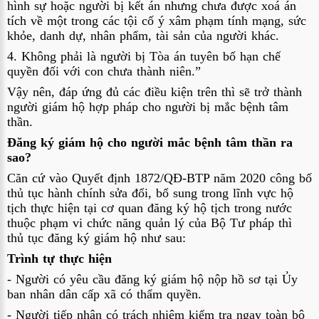
hình sự hoặc người bị kết án nhưng chưa được xoá án 
tích về một trong các tội cố ý xâm phạm tính mạng, sức 
khỏe, danh dự, nhân phẩm, tài sản của người khác.
4. Không phải là người bị Tòa án tuyên bố hạn chế 
quyền đối với con chưa thành niên.”
Vậy nên, đáp ứng đủ các điều kiện trên thì sẽ trở thành 
người giám hộ hợp pháp cho người bị mắc bệnh tâm 
thần.
Đăng ký giám hộ cho người mắc bệnh tâm thần ra 
sao?
Căn cứ vào 
Quyết định 1872/QĐ-BTP năm 2020
 công bố 
thủ tục hành chính sửa đổi, bổ sung trong lĩnh vực hộ 
tịch thực hiện tại cơ quan đăng ký hộ tịch trong nước 
thuộc phạm vi chức năng quản lý của Bộ Tư pháp thì 
thủ tục đăng ký giám hộ như sau:
Trình tự thực hiện
- Người có yêu cầu đăng ký giám hộ nộp hồ sơ tại Ủy 
ban nhân dân cấp xã có thẩm quyền.
- Người tiếp nhận có trách nhiệm kiểm tra ngay toàn bộ 