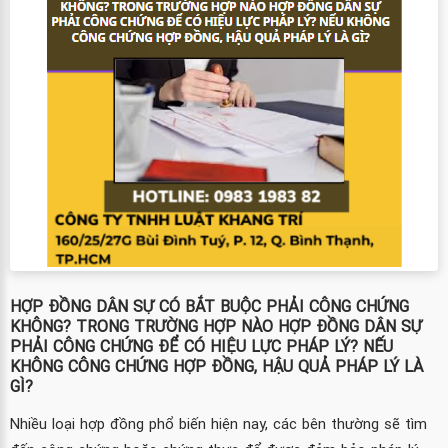
HỢP ĐỒNG DÂN SỰ CÓ BẮT BUỘC PHẢI CÔNG CHỨNG
KHÔNG? TRONG TRƯỜNG HỢP NÀO HỢP ĐỒNG DÂN SỰ
PHẢI CÔNG CHỨNG ĐỂ CÓ HIỆU LỰC PHÁP LÝ? NẾU
KHÔNG CÔNG CHỨNG HỢP ĐỒNG, HẬU QUẢ PHÁP LÝ LÀ
GÌ?
Nhiều loại hợp đồng phổ biến hiện nay, các bên thường sẽ tìm