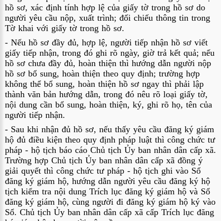
hồ sơ, xác định tính hợp lệ của giấy tờ trong hồ sơ do 
người yêu cầu nộp, xuất trình; đối chiếu thông tin trong 
Tờ khai với giấy tờ trong hồ sơ.
- Nếu hồ sơ đầy đủ, hợp lệ, người tiếp nhận hồ sơ viết 
giấy tiếp nhận, trong đó ghi rõ ngày, giờ trả kết quả; nếu 
hồ sơ chưa đầy đủ, hoàn thiện thì hướng dẫn người nộp 
hồ sơ bổ sung, hoàn thiện theo quy định; trường hợp 
không thể bổ sung, hoàn thiện hồ sơ ngay thì phải lập 
thành văn bản hướng dẫn, trong đó nêu rõ loại giấy tờ, 
nội dung cần bổ sung, hoàn thiện, ký, ghi rõ họ, tên của 
người tiếp nhận.
- Sau khi nhận đủ hồ sơ, nếu thấy yêu cầu đăng ký giám 
hộ đủ điều kiện theo quy định pháp luật thì công chức tư 
pháp - hộ tịch báo cáo Chủ tịch Ủy ban nhân dân cấp xã. 
Trường hợp Chủ tịch Ủy ban nhân dân cấp xã đồng ý 
giải quyết thì công chức tư pháp - hộ tịch ghi vào Sổ 
đăng ký giám hộ, hướng dẫn người yêu cầu đăng ký hộ 
tịch kiểm tra nội dung Trích lục đăng ký giám hộ và Sổ 
đăng ký giám hộ, cùng người đi đăng ký giám hộ ký vào 
Sổ. Chủ tịch Ủy ban nhân dân cấp xã cấp Trích lục đăng 