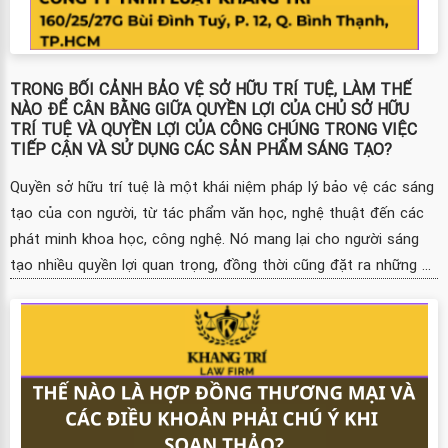
TRONG BỐI CẢNH BẢO VỆ SỞ HỮU TRÍ TUỆ, LÀM THẾ
NÀO ĐỂ CÂN BẰNG GIỮA QUYỀN LỢI CỦA CHỦ SỞ HỮU
TRÍ TUỆ VÀ QUYỀN LỢI CỦA CÔNG CHÚNG TRONG VIỆC
TIẾP CẬN VÀ SỬ DỤNG CÁC SẢN PHẨM SÁNG TẠO?
Quyền sở hữu trí tuệ là một khái niệm pháp lý bảo vệ các sáng
tạo của con người, từ tác phẩm văn học, nghệ thuật đến các
phát minh khoa học, công nghệ. Nó mang lại cho người sáng
tạo nhiều quyền lợi quan trọng, đồng thời cũng đặt ra những ...