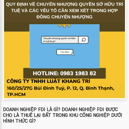
DOANH NGHIỆP FDI LÀ GÌ? DOANH NGHIỆP FDI ĐƯỢC
CHO LÀ THUÊ LẠI ĐẤT TRONG KHU CÔNG NGHIỆP DƯỚI
HÌNH THỨC GÌ?