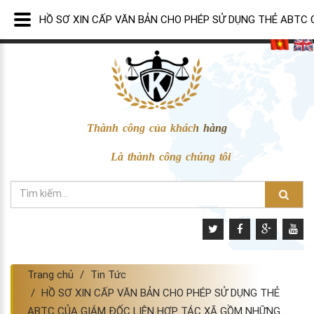
HỒ SƠ XIN CẤP VĂN BẢN CHO PHÉP SỬ DỤNG THẺ ABTC 
Thành công của khách hàng
Là thành công chúng tôi
Trang chủ
Tin Tức
HỒ SƠ XIN CẤP VĂN BẢN CHO PHÉP SỬ DỤNG THẺ
ABTC CỦA GIÁM ĐỐC LIÊN HỢP TÁC XÃ GỒM NHỮNG