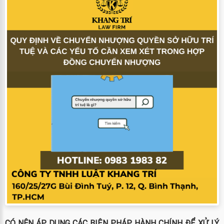
CÓ NÊN ÁP DỤNG CÁC BIỆN PHÁP HÀNH CHÍNH ĐỂ XỬ LÝ