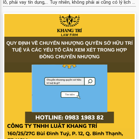
lỗ, phải vay tín dụng,... Tuy nhiên, không phải ai cũng có lý lịch ...