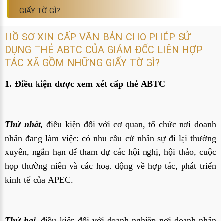
GIẤY TỜ GÌ?
HỒ SƠ XIN CẤP VĂN BẢN CHO PHÉP SỬ
DỤNG THẺ ABTC CỦA GIÁM ĐỐC LIÊN HỢP
TÁC XÃ GỒM NHỮNG GIẤY TỜ GÌ?
1. Điều kiện được xem xét cấp thẻ ABTC
Thứ nhất,
điều kiện đối với cơ quan, tổ chức nơi doanh
nhân đang làm việc: có nhu cầu cử nhân sự đi lại thường
xuyên, ngắn hạn để tham dự các hội nghị, hội thảo, cuộc
họp thường niên và các hoạt động về hợp tác, phát triển
kinh tế của APEC.
Thứ hai,
điều kiện đối với doanh nghiệp nơi doanh nhân