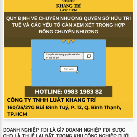
DOANH NGHIỆP FDI LÀ GÌ? DOANH NGHIỆP FDI ĐƯỢC
CHO LÀ THUÊ LẠI ĐẤT TRONG KHU CÔNG NGHIỆP DƯỚI