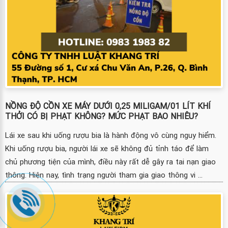
NỒNG ĐỘ CỒN XE MÁY DƯỚI 0,25 MILIGAM/01 LÍT KHÍ
THỞI CÓ BỊ PHẠT KHÔNG? MỨC PHẠT BAO NHIÊU?
Lái xe sau khi uống rượu bia là hành động vô cùng nguy hiểm.
Khi uống rượu bia, người lái xe sẽ không đủ tỉnh táo để làm
chủ phương tiện của mình, điều này rất dễ gây ra tai nạn giao
thông. Hiện nay, tình trạng người tham gia giao thông vi ...