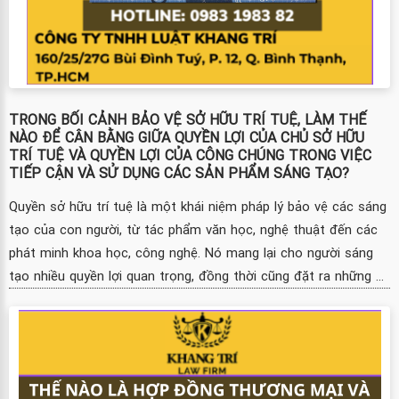
TRONG BỐI CẢNH BẢO VỆ SỞ HỮU TRÍ TUỆ, LÀM THẾ
NÀO ĐỂ CÂN BẰNG GIỮA QUYỀN LỢI CỦA CHỦ SỞ HỮU
TRÍ TUỆ VÀ QUYỀN LỢI CỦA CÔNG CHÚNG TRONG VIỆC
TIẾP CẬN VÀ SỬ DỤNG CÁC SẢN PHẨM SÁNG TẠO?
Quyền sở hữu trí tuệ là một khái niệm pháp lý bảo vệ các sáng
tạo của con người, từ tác phẩm văn học, nghệ thuật đến các
phát minh khoa học, công nghệ. Nó mang lại cho người sáng
tạo nhiều quyền lợi quan trọng, đồng thời cũng đặt ra những ...