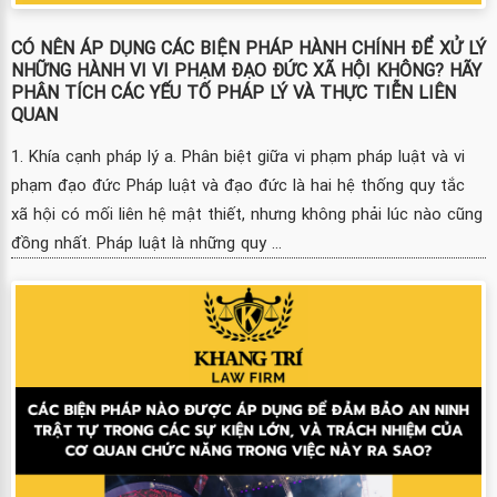
CÓ NÊN ÁP DỤNG CÁC BIỆN PHÁP HÀNH CHÍNH ĐỂ XỬ LÝ
NHỮNG HÀNH VI VI PHẠM ĐẠO ĐỨC XÃ HỘI KHÔNG? HÃY
PHÂN TÍCH CÁC YẾU TỐ PHÁP LÝ VÀ THỰC TIỄN LIÊN
QUAN
1. Khía cạnh pháp lý a. Phân biệt giữa vi phạm pháp luật và vi
phạm đạo đức Pháp luật và đạo đức là hai hệ thống quy tắc
xã hội có mối liên hệ mật thiết, nhưng không phải lúc nào cũng
đồng nhất. Pháp luật là những quy ...