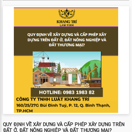
QUY ĐỊNH VỀ XÂY DỰNG VÀ CẤP PHÉP XÂY DỰNG TRÊN
ĐẤT Ở, ĐẤT NÔNG NGHIỆP VÀ ĐẤT THƯƠNG MẠI?