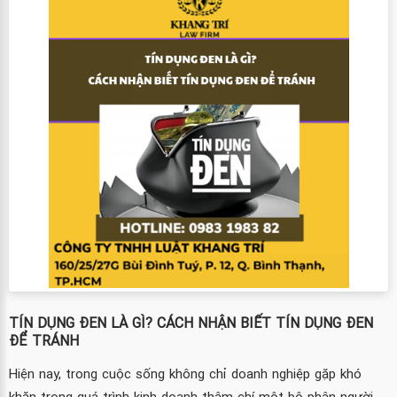
TÍN DỤNG ĐEN LÀ GÌ? CÁCH NHẬN BIẾT TÍN DỤNG ĐEN
ĐỂ TRÁNH
Hiện nay, trong cuộc sống không chỉ doanh nghiệp gặp khó
khăn trong quá trình kinh doanh thậm chí một bộ phận người