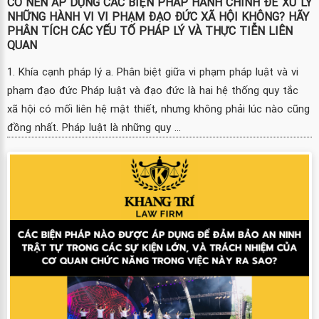
CÓ NÊN ÁP DỤNG CÁC BIỆN PHÁP HÀNH CHÍNH ĐỂ XỬ LÝ
NHỮNG HÀNH VI VI PHẠM ĐẠO ĐỨC XÃ HỘI KHÔNG? HÃY
PHÂN TÍCH CÁC YẾU TỐ PHÁP LÝ VÀ THỰC TIỄN LIÊN
QUAN
1. Khía cạnh pháp lý a. Phân biệt giữa vi phạm pháp luật và vi
phạm đạo đức Pháp luật và đạo đức là hai hệ thống quy tắc
xã hội có mối liên hệ mật thiết, nhưng không phải lúc nào cũng
đồng nhất. Pháp luật là những quy ...