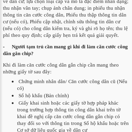
về dân cư; lựa chọn loại cấp và mô tả đặc điểm nhân dạng;
thu nhận vân tay; chụp ảnh chân dung; in phiếu thu nhận
thông tin căn cước công dân, Phiếu thu thập thông tin dân
cư
(nếu có),
Phiếu cập nhật, chỉnh sửa thông tin dân cư
(nếu có)
cho công dân kiểm tra, ký và ghi rõ họ tên; thu lệ
phí theo quy định; cấp giấy hẹn trả kết quả giải quyết.
-
Người tạm trú cần mang gì khi đi làm căn cước công
dân gắn chip?
Khi đi làm căn cước công dân gắn chip cần mang theo
những giấy tờ sau đây:
 Chứng minh nhân dân/ Căn cước công dân cũ (Nếu 
có)
 Sổ hộ khẩu (Bản chính)
 Giấy khai sinh hoặc các giấy tờ hợp pháp khác 
trong trường hợp thông tin công dân khai trên tờ 
khai đề nghị cấp căn cước công dân gắn chip có 
thay đổi so với thông tin trong Sổ hộ khẩu hoặc trên 
Cơ sở dữ liệu quốc gia về dân cư