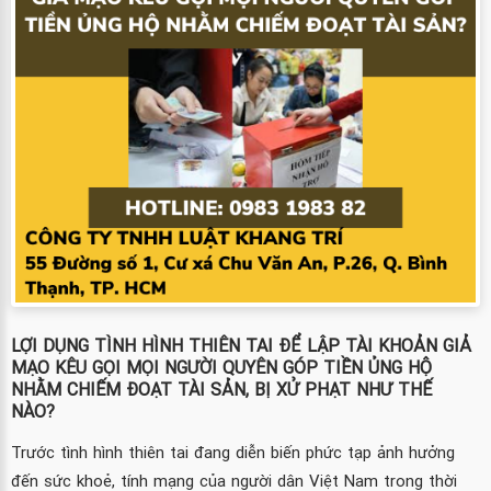
LỢI DỤNG TÌNH HÌNH THIÊN TAI ĐỂ LẬP TÀI KHOẢN GIẢ
MẠO KÊU GỌI MỌI NGƯỜI QUYÊN GÓP TIỀN ỦNG HỘ
NHẰM CHIẾM ĐOẠT TÀI SẢN, BỊ XỬ PHẠT NHƯ THẾ
NÀO?
Trước tình hình thiên tai đang diễn biến phức tạp ảnh hưởng
đến sức khoẻ, tính mạng của người dân Việt Nam trong thời