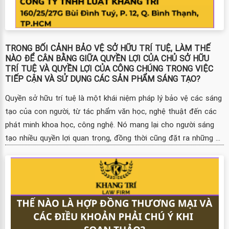
TRONG BỐI CẢNH BẢO VỆ SỞ HỮU TRÍ TUỆ, LÀM THẾ
NÀO ĐỂ CÂN BẰNG GIỮA QUYỀN LỢI CỦA CHỦ SỞ HỮU
TRÍ TUỆ VÀ QUYỀN LỢI CỦA CÔNG CHÚNG TRONG VIỆC
TIẾP CẬN VÀ SỬ DỤNG CÁC SẢN PHẨM SÁNG TẠO?
Quyền sở hữu trí tuệ là một khái niệm pháp lý bảo vệ các sáng
tạo của con người, từ tác phẩm văn học, nghệ thuật đến các
phát minh khoa học, công nghệ. Nó mang lại cho người sáng
tạo nhiều quyền lợi quan trọng, đồng thời cũng đặt ra những ...