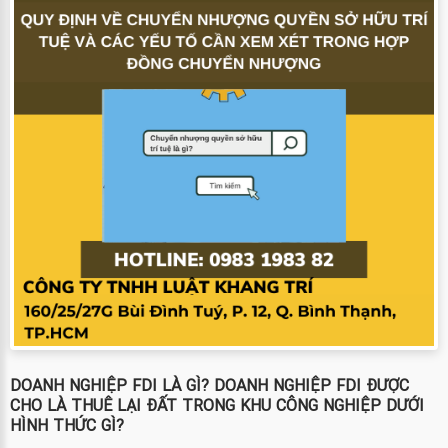
DOANH NGHIỆP FDI LÀ GÌ? DOANH NGHIỆP FDI ĐƯỢC
CHO LÀ THUÊ LẠI ĐẤT TRONG KHU CÔNG NGHIỆP DƯỚI
HÌNH THỨC GÌ?