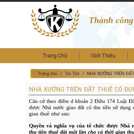
Thành công
Trang Chủ
Giới Thiệu
Trang chủ
Tin Tức
NHÀ XƯỞNG TRÊN ĐẤT
NHÀ XƯỞNG TRÊN ĐẤT THUÊ CÓ ĐƯ
Căn cứ theo điểm d khoản 2 Điều 174
Luật Đấ
được Nhà nước giao đất có thu tiền sử dụng đấ
gian thuê như sau:
Quyền và nghĩa vụ của tổ chức được Nhà n
thu tiền thuê đất một lần cho cả thời gian th