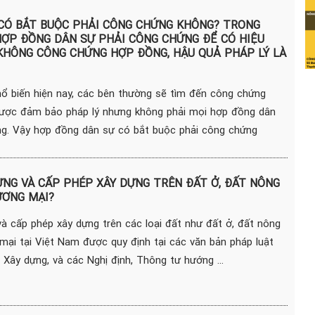
CÓ BẮT BUỘC PHẢI CÔNG CHỨNG KHÔNG? TRONG
ỢP ĐỒNG DÂN SỰ PHẢI CÔNG CHỨNG ĐỂ CÓ HIỆU
 KHÔNG CÔNG CHỨNG HỢP ĐỒNG, HẬU QUẢ PHÁP LÝ LÀ
hổ biến hiện nay, các bên thường sẽ tìm đến công chứng
ược đảm bảo pháp lý nhưng không phải mọi hợp đồng dân
ng. Vậy hợp đồng dân sự có bắt buộc phải công chứng
ỰNG VÀ CẤP PHÉP XÂY DỰNG TRÊN ĐẤT Ở, ĐẤT NÔNG
ƯƠNG MẠI?
và cấp phép xây dựng trên các loại đất như đất ở, đất nông
mại tại Việt Nam được quy định tại các văn bản pháp luật
 Xây dựng, và các Nghị định, Thông tư hướng ...