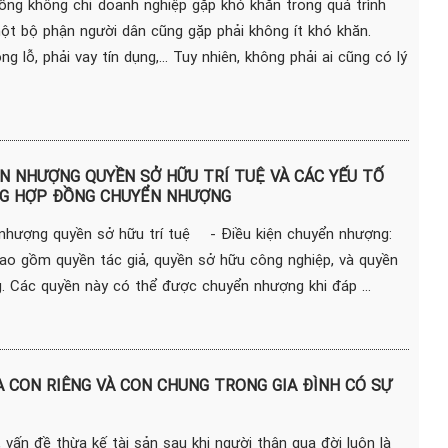
sống không chỉ doanh nghiệp gặp khó khăn trong quá trình
ột bộ phận người dân cũng gặp phải không ít khó khăn.
g lỗ, phải vay tín dụng,... Tuy nhiên, không phải ai cũng có lý
N NHƯỢNG QUYỀN SỞ HỮU TRÍ TUỆ VÀ CÁC YẾU TỐ
NG HỢP ĐỒNG CHUYỂN NHƯỢNG
 nhượng quyền sở hữu trí tuệ - Điều kiện chuyển nhượng:
bao gồm quyền tác giả, quyền sở hữu công nghiệp, và quyền
g. Các quyền này có thể được chuyển nhượng khi đáp ...
 CON RIÊNG VÀ CON CHUNG TRONG GIA ĐÌNH CÓ SỰ
 vấn đề thừa kế tài sản sau khi người thân qua đời luôn là