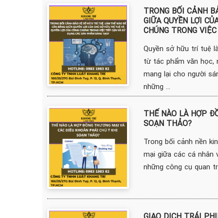
TRONG BỐI CẢNH BẢ
GIỮA QUYỀN LỢI CỦ
CHÚNG TRONG VIỆC
Quyền sở hữu trí tuệ l
từ tác phẩm văn học, 
mang lại cho người sán
những ...
THẾ NÀO LÀ HỢP ĐỒ
SOẠN THẢO?
Trong bối cảnh nền kin
mại giữa các cá nhân 
những công cụ quan trọ
GIAO DỊCH TRÁI PH