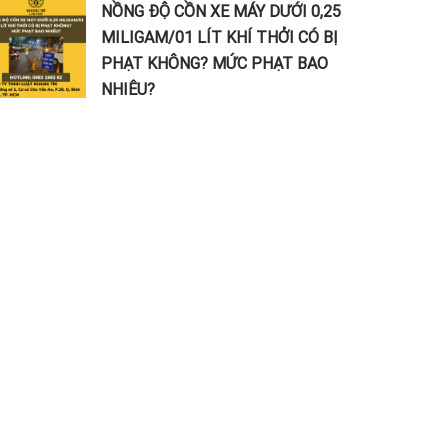
NỒNG ĐỘ CỒN XE MÁY DƯỚI 0,25
MILIGAM/01 LÍT KHÍ THỞI CÓ BỊ
PHẠT KHÔNG? MỨC PHẠT BAO
NHIÊU?