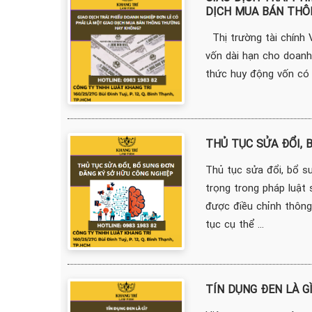
DỊCH MUA BÁN THÔ
Thị trường tài chính 
vốn dài hạn cho doanh 
thức huy động vốn có n
THỦ TỤC SỬA ĐỔI, 
Thủ tục sửa đổi, bổ s
trọng trong pháp luật
được điều chỉnh thông
tục cụ thể ...
TÍN DỤNG ĐEN LÀ G