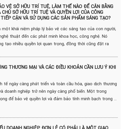
O VỆ SỞ HỮU TRÍ TUỆ, LÀM THẾ NÀO ĐỂ CÂN BẰNG
A CHỦ SỞ HỮU TRÍ TUỆ VÀ QUYỀN LỢI CỦA CÔNG
 TIẾP CẬN VÀ SỬ DỤNG CÁC SẢN PHẨM SÁNG TẠO?
à một khái niệm pháp lý bảo vệ các sáng tạo của con người,
nghệ thuật đến các phát minh khoa học, công nghệ. Nó
g tạo nhiều quyền lợi quan trọng, đồng thời cũng đặt ra
NG THƯƠNG MẠI VÀ CÁC ĐIỀU KHOẢN CẦN LƯU Ý KHI
h tế ngày càng phát triển và toàn cầu hóa, giao dịch thương
và doanh nghiệp trở nên ngày càng phổ biến. Một trong
ng để bảo vệ quyền lợi và đảm bảo tính minh bạch trong ...
IẾU DOANH NGHIỆP ĐƠN LẺ CÓ PHẢI LÀ MỘT GIAO