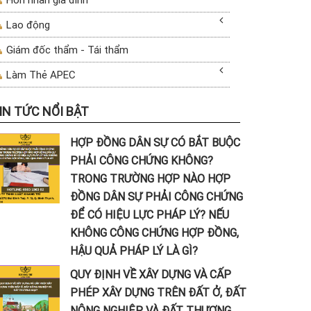
Lao động
Giám đốc thẩm - Tái thẩm
Làm Thẻ APEC
IN TỨC NỔI BẬT
HỢP ĐỒNG DÂN SỰ CÓ BẮT BUỘC
PHẢI CÔNG CHỨNG KHÔNG?
TRONG TRƯỜNG HỢP NÀO HỢP
ĐỒNG DÂN SỰ PHẢI CÔNG CHỨNG
ĐỂ CÓ HIỆU LỰC PHÁP LÝ? NẾU
KHÔNG CÔNG CHỨNG HỢP ĐỒNG,
HẬU QUẢ PHÁP LÝ LÀ GÌ?
QUY ĐỊNH VỀ XÂY DỰNG VÀ CẤP
PHÉP XÂY DỰNG TRÊN ĐẤT Ở, ĐẤT
NÔNG NGHIỆP VÀ ĐẤT THƯƠNG