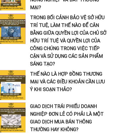
MẠI?
TRONG BỐI CẢNH BẢO VỆ SỞ HỮU
TRÍ TUỆ, LÀM THẾ NÀO ĐỂ CÂN
BẰNG GIỮA QUYỀN LỢI CỦA CHỦ SỞ
HỮU TRÍ TUỆ VÀ QUYỀN LỢI CỦA
CÔNG CHÚNG TRONG VIỆC TIẾP
CẬN VÀ SỬ DỤNG CÁC SẢN PHẨM
SÁNG TẠO?
THẾ NÀO LÀ HỢP ĐỒNG THƯƠNG
MẠI VÀ CÁC ĐIỀU KHOẢN CẦN LƯU
Ý KHI SOẠN THẢO?
GIAO DỊCH TRÁI PHIẾU DOANH
NGHIỆP ĐƠN LẺ CÓ PHẢI LÀ MỘT
GIAO DỊCH MUA BÁN THÔNG
THƯỜNG HAY KHÔNG?