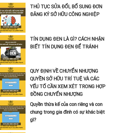
THỦ TỤC SỬA ĐỔI, BỔ SUNG ĐƠN
ĐĂNG KÝ SỞ HỮU CÔNG NGHIỆP
TÍN DỤNG ĐEN LÀ GÌ? CÁCH NHẬN
BIẾT TÍN DỤNG ĐEN ĐỂ TRÁNH
QUY ĐỊNH VỀ CHUYỂN NHƯỢNG
QUYỀN SỞ HỮU TRÍ TUỆ VÀ CÁC
YẾU TỐ CẦN XEM XÉT TRONG HỢP
ĐỒNG CHUYỂN NHƯỢNG
Quyền thừa kế của con riêng và con
chung trong gia đình có sự khác biệt
gì?