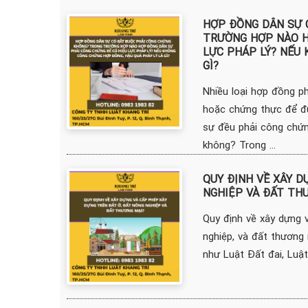
HỢP ĐỒNG DÂN SỰ 
TRƯỜNG HỢP NÀO H
LỰC PHÁP LÝ? NẾU
GÌ?
Nhiều loại hợp đồng p
hoặc chứng thực để đ
sự đều phải công chứ
không? Trong ...
QUY ĐỊNH VỀ XÂY D
NGHIỆP VÀ ĐẤT TH
Quy định về xây dựng 
nghiệp, và đất thương 
như Luật Đất đai, Luật