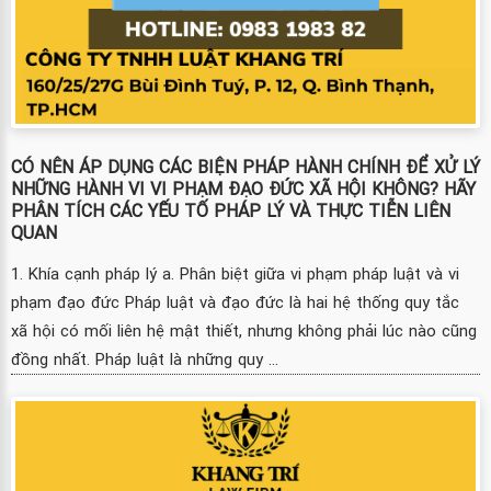
CÓ NÊN ÁP DỤNG CÁC BIỆN PHÁP HÀNH CHÍNH ĐỂ XỬ LÝ
NHỮNG HÀNH VI VI PHẠM ĐẠO ĐỨC XÃ HỘI KHÔNG? HÃY
PHÂN TÍCH CÁC YẾU TỐ PHÁP LÝ VÀ THỰC TIỄN LIÊN
QUAN
1. Khía cạnh pháp lý a. Phân biệt giữa vi phạm pháp luật và vi
phạm đạo đức Pháp luật và đạo đức là hai hệ thống quy tắc
xã hội có mối liên hệ mật thiết, nhưng không phải lúc nào cũng
đồng nhất. Pháp luật là những quy ...