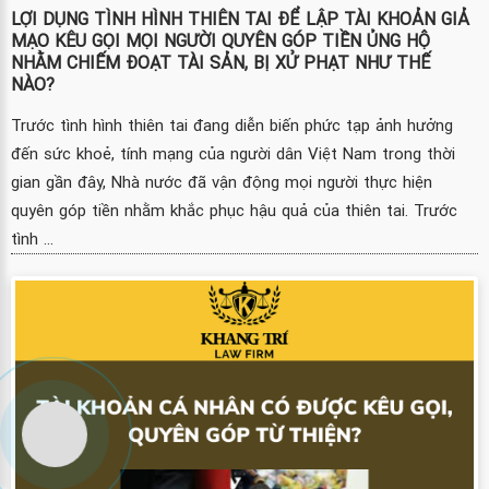
LỢI DỤNG TÌNH HÌNH THIÊN TAI ĐỂ LẬP TÀI KHOẢN GIẢ
MẠO KÊU GỌI MỌI NGƯỜI QUYÊN GÓP TIỀN ỦNG HỘ
NHẰM CHIẾM ĐOẠT TÀI SẢN, BỊ XỬ PHẠT NHƯ THẾ
NÀO?
Trước tình hình thiên tai đang diễn biến phức tạp ảnh hưởng
đến sức khoẻ, tính mạng của người dân Việt Nam trong thời
gian gần đây, Nhà nước đã vận động mọi người thực hiện
quyên góp tiền nhằm khắc phục hậu quả của thiên tai. Trước
tình ...