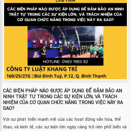
CÁC BIỆN PHÁP NÀO ĐƯỢC ÁP DỤNG ĐỂ ĐẢM BẢO AN
NINH TRẬT TỰ TRONG CÁC SỰ KIỆN LỚN, VÀ TRÁCH
NHIỆM CỦA CƠ QUAN CHỨC NĂNG TRONG VIỆC NÀY RA
SAO?
Với sự phát triển mạnh mẽ của các hoạt động văn hóa, thể
thao, và kinh tế, các sự kiện lớn ngày càng trở nên phổ biến và