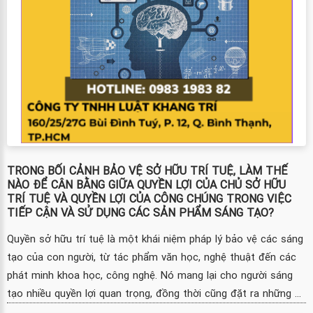
TRONG BỐI CẢNH BẢO VỆ SỞ HỮU TRÍ TUỆ, LÀM THẾ
NÀO ĐỂ CÂN BẰNG GIỮA QUYỀN LỢI CỦA CHỦ SỞ HỮU
TRÍ TUỆ VÀ QUYỀN LỢI CỦA CÔNG CHÚNG TRONG VIỆC
TIẾP CẬN VÀ SỬ DỤNG CÁC SẢN PHẨM SÁNG TẠO?
Quyền sở hữu trí tuệ là một khái niệm pháp lý bảo vệ các sáng
tạo của con người, từ tác phẩm văn học, nghệ thuật đến các
phát minh khoa học, công nghệ. Nó mang lại cho người sáng
tạo nhiều quyền lợi quan trọng, đồng thời cũng đặt ra những ...