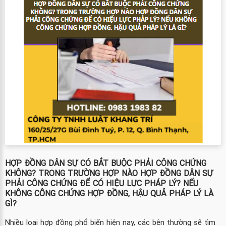
HỢP ĐỒNG DÂN SỰ CÓ BẮT BUỘC PHẢI CÔNG CHỨNG
KHÔNG? TRONG TRƯỜNG HỢP NÀO HỢP ĐỒNG DÂN SỰ
PHẢI CÔNG CHỨNG ĐỂ CÓ HIỆU LỰC PHÁP LÝ? NẾU
KHÔNG CÔNG CHỨNG HỢP ĐỒNG, HẬU QUẢ PHÁP LÝ LÀ
GÌ?
Nhiều loại hợp đồng phổ biến hiện nay, các bên thường sẽ tìm