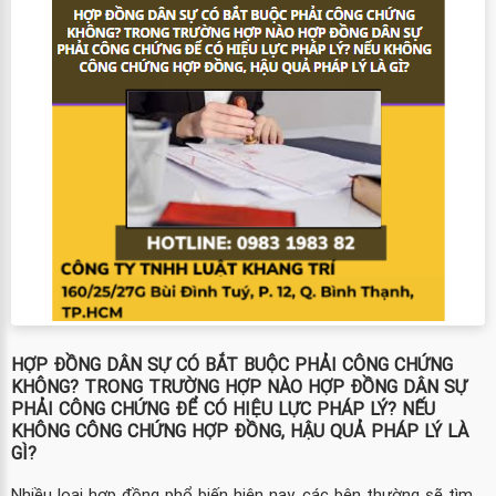
HỢP ĐỒNG DÂN SỰ CÓ BẮT BUỘC PHẢI CÔNG CHỨNG
KHÔNG? TRONG TRƯỜNG HỢP NÀO HỢP ĐỒNG DÂN SỰ
PHẢI CÔNG CHỨNG ĐỂ CÓ HIỆU LỰC PHÁP LÝ? NẾU
KHÔNG CÔNG CHỨNG HỢP ĐỒNG, HẬU QUẢ PHÁP LÝ LÀ
GÌ?
Nhiều loại hợp đồng phổ biến hiện nay, các bên thường sẽ tìm