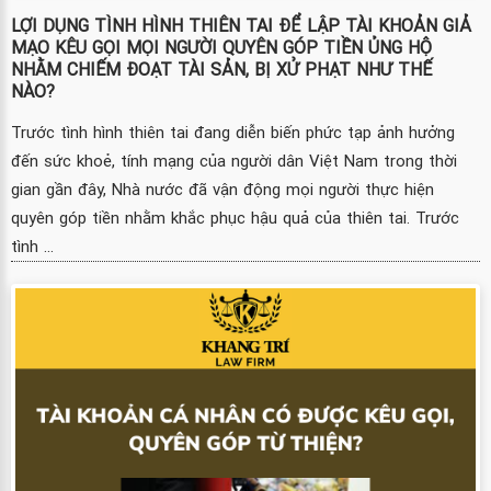
LỢI DỤNG TÌNH HÌNH THIÊN TAI ĐỂ LẬP TÀI KHOẢN GIẢ
MẠO KÊU GỌI MỌI NGƯỜI QUYÊN GÓP TIỀN ỦNG HỘ
NHẰM CHIẾM ĐOẠT TÀI SẢN, BỊ XỬ PHẠT NHƯ THẾ
NÀO?
Trước tình hình thiên tai đang diễn biến phức tạp ảnh hưởng
đến sức khoẻ, tính mạng của người dân Việt Nam trong thời
gian gần đây, Nhà nước đã vận động mọi người thực hiện
quyên góp tiền nhằm khắc phục hậu quả của thiên tai. Trước
tình ...