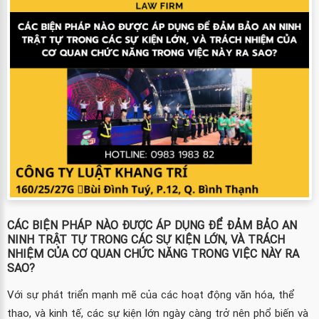
CÁC BIỆN PHÁP NÀO ĐƯỢC ÁP DỤNG ĐỂ ĐẢM BẢO AN
NINH TRẬT TỰ TRONG CÁC SỰ KIỆN LỚN, VÀ TRÁCH
NHIỆM CỦA CƠ QUAN CHỨC NĂNG TRONG VIỆC NÀY RA
SAO?
Với sự phát triển mạnh mẽ của các hoạt động văn hóa, thể
thao, và kinh tế, các sự kiện lớn ngày càng trở nên phổ biến và