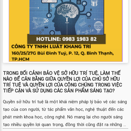
TRONG BỐI CẢNH BẢO VỆ SỞ HỮU TRÍ TUỆ, LÀM THẾ
NÀO ĐỂ CÂN BẰNG GIỮA QUYỀN LỢI CỦA CHỦ SỞ HỮU
TRÍ TUỆ VÀ QUYỀN LỢI CỦA CÔNG CHÚNG TRONG VIỆC
TIẾP CẬN VÀ SỬ DỤNG CÁC SẢN PHẨM SÁNG TẠO?
Quyền sở hữu trí tuệ là một khái niệm pháp lý bảo vệ các sáng
tạo của con người, từ tác phẩm văn học, nghệ thuật đến các
phát minh khoa học, công nghệ. Nó mang lại cho người sáng
tạo nhiều quyền lợi quan trọng, đồng thời cũng đặt ra những ...