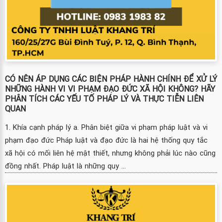
CÓ NÊN ÁP DỤNG CÁC BIỆN PHÁP HÀNH CHÍNH ĐỂ XỬ LÝ
NHỮNG HÀNH VI VI PHẠM ĐẠO ĐỨC XÃ HỘI KHÔNG? HÃY
PHÂN TÍCH CÁC YẾU TỐ PHÁP LÝ VÀ THỰC TIỄN LIÊN
QUAN
1. Khía cạnh pháp lý a. Phân biệt giữa vi phạm pháp luật và vi
phạm đạo đức Pháp luật và đạo đức là hai hệ thống quy tắc
xã hội có mối liên hệ mật thiết, nhưng không phải lúc nào cũng
đồng nhất. Pháp luật là những quy ...