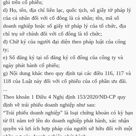
ghi trên cổ phiếu;
d) Họ, tên, địa chỉ liên lạc, quốc tịch, số giấy tờ pháp lý
của cá nhân đối với cổ đông là cá nhân; tên, mã số
doanh nghiệp hoặc số giấy tờ pháp lý của tổ chức, địa
chỉ trụ sở chính đối với cổ đông là tổ chức;
đ) Chữ ký của người đại diện theo pháp luật của công
ty;
e) Số đăng ký tại sổ đăng ký cổ đông của công ty và
ngày phát hành cổ phiếu;
g) Nội dung khác theo quy định tại các điều 116, 117 và
118 của Luật này đối với cổ phiếu của cổ phần ưu đãi.
...
Theo khoản 1 Điều 4 Nghị định 153/2020/NĐ-CP quy
định về trái phiếu doanh nghiệp như sau:
“Trái phiếu doanh nghiệp” là loại chứng khoán có kỳ hạn
từ 01 năm trở lên do doanh nghiệp phát hành, xác nhận
quyền và lợi ích hợp pháp của người sở hữu đối với một