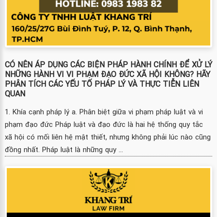
CÓ NÊN ÁP DỤNG CÁC BIỆN PHÁP HÀNH CHÍNH ĐỂ XỬ LÝ
NHỮNG HÀNH VI VI PHẠM ĐẠO ĐỨC XÃ HỘI KHÔNG? HÃY
PHÂN TÍCH CÁC YẾU TỐ PHÁP LÝ VÀ THỰC TIỄN LIÊN
QUAN
1. Khía cạnh pháp lý a. Phân biệt giữa vi phạm pháp luật và vi
phạm đạo đức Pháp luật và đạo đức là hai hệ thống quy tắc
xã hội có mối liên hệ mật thiết, nhưng không phải lúc nào cũng
đồng nhất. Pháp luật là những quy ...