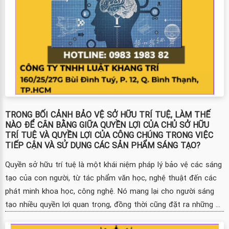
TRONG BỐI CẢNH BẢO VỆ SỞ HỮU TRÍ TUỆ, LÀM THẾ
NÀO ĐỂ CÂN BẰNG GIỮA QUYỀN LỢI CỦA CHỦ SỞ HỮU
TRÍ TUỆ VÀ QUYỀN LỢI CỦA CÔNG CHÚNG TRONG VIỆC
TIẾP CẬN VÀ SỬ DỤNG CÁC SẢN PHẨM SÁNG TẠO?
Quyền sở hữu trí tuệ là một khái niệm pháp lý bảo vệ các sáng
tạo của con người, từ tác phẩm văn học, nghệ thuật đến các
phát minh khoa học, công nghệ. Nó mang lại cho người sáng
tạo nhiều quyền lợi quan trọng, đồng thời cũng đặt ra những ...