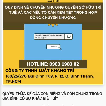
QUYỀN THỪA KẾ CỦA CON RIÊNG VÀ CON CHUNG TRONG
GIA ĐÌNH CÓ SỰ KHÁC BIỆT GÌ?