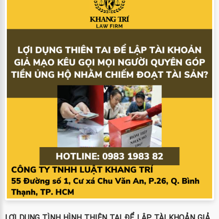
LỢI DỤNG TÌNH HÌNH THIÊN TAI ĐỂ LẬP TÀI KHOẢN GIẢ