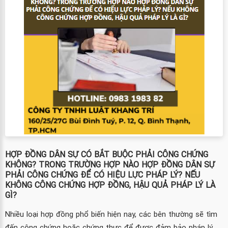
HỢP ĐỒNG DÂN SỰ CÓ BẮT BUỘC PHẢI CÔNG CHỨNG
KHÔNG? TRONG TRƯỜNG HỢP NÀO HỢP ĐỒNG DÂN SỰ
PHẢI CÔNG CHỨNG ĐỂ CÓ HIỆU LỰC PHÁP LÝ? NẾU
KHÔNG CÔNG CHỨNG HỢP ĐỒNG, HẬU QUẢ PHÁP LÝ LÀ
GÌ?
Nhiều loại hợp đồng phổ biến hiện nay, các bên thường sẽ tìm
đến công chứng hoặc chứng thực để được đảm bảo pháp lý