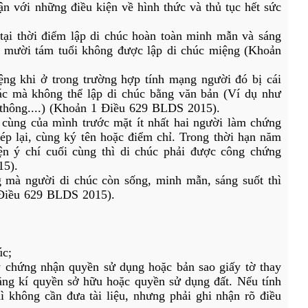
n với những điều kiện về hình thức và thủ tục hết sức 
 tại thời điểm lập di chúc hoàn toàn minh mẫn và sáng 
 mười tám tuổi không được lập di chúc miệng (Khoản 
ệng khi ở trong trường hợp tính mạng người đó bị cái 
ác mà không thể lập di chúc bằng văn bản (Ví dụ như 
o thông....) (Khoản 1 Điều 629 BLDS 2015).
 cùng của mình trước mặt ít nhất hai người làm chứng 
p lại, cùng ký tên hoặc điểm chỉ. Trong thời hạn năm 
ện ý chí cuối cùng thì di chúc phải được công chứng 
15).
g mà người di chúc còn sống, minh mẫn, sáng suốt thì 
 Điều 629 BLDS 2015).
úc;
 chứng nhận quyền sử dụng hoặc bản sao giấy tờ thay 
đăng kí quyền sở hữu hoặc quyền sử dụng đất. Nếu tính 
 không cần đưa tài liệu, nhưng phải ghi nhận rõ điều 