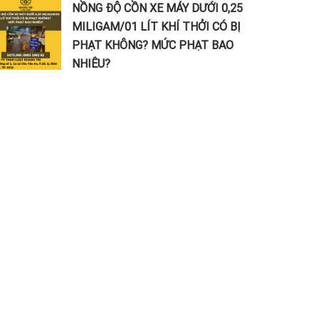
NỒNG ĐỘ CỒN XE MÁY DƯỚI 0,25
MILIGAM/01 LÍT KHÍ THỞI CÓ BỊ
PHẠT KHÔNG? MỨC PHẠT BAO
NHIÊU?