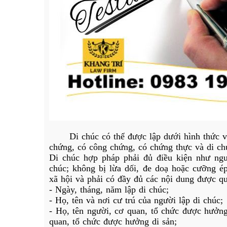
	Di chúc có thể được lập dưới hình thức văn bản không có người làm chứng, có người làm 
chứng, có công chứng, có chứng thực và di ch
Di chúc hợp pháp phải đủ điều kiện như ngư
chúc; không bị lừa dối, đe doạ hoặc cưỡng ép.
xã hội và phải có đầy đủ các nội dung được q
- Ngày, tháng, năm lập di chúc;
- Họ, tên và nơi cư trú của người lập di chúc;
- Họ, tên người, cơ quan, tổ chức được hưởng 
quan, tổ chức được hưởng di sản;