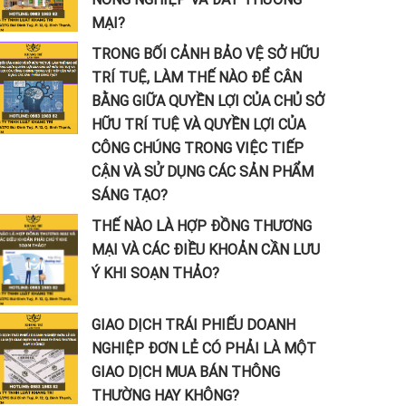
MẠI?
TRONG BỐI CẢNH BẢO VỆ SỞ HỮU
TRÍ TUỆ, LÀM THẾ NÀO ĐỂ CÂN
BẰNG GIỮA QUYỀN LỢI CỦA CHỦ SỞ
HỮU TRÍ TUỆ VÀ QUYỀN LỢI CỦA
CÔNG CHÚNG TRONG VIỆC TIẾP
CẬN VÀ SỬ DỤNG CÁC SẢN PHẨM
SÁNG TẠO?
THẾ NÀO LÀ HỢP ĐỒNG THƯƠNG
MẠI VÀ CÁC ĐIỀU KHOẢN CẦN LƯU
Ý KHI SOẠN THẢO?
GIAO DỊCH TRÁI PHIẾU DOANH
NGHIỆP ĐƠN LẺ CÓ PHẢI LÀ MỘT
GIAO DỊCH MUA BÁN THÔNG
THƯỜNG HAY KHÔNG?