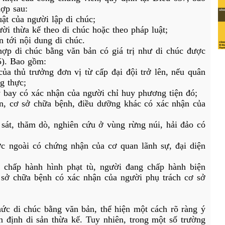
ợp sau:
ật của người lập di chúc;
ời thừa kế theo di chúc hoặc theo pháp luật;
n tới nội dung di chúc.
hợp di chúc bằng văn bản có giá trị như di chúc được 
5). Bao gồm:
ủa thủ trưởng đơn vị từ cấp đại đội trở lên, nếu quân 
g thực;
y bay có xác nhận của người chỉ huy phương tiện đó;
ện, cơ sở chữa bệnh, điều dưỡng khác có xác nhận của 
sát, thăm dò, nghiên cứu ở vùng rừng núi, hải đảo có 
 ngoài có chứng nhận của cơ quan lãnh sự, đại diện 
 chấp hành hình phạt tù, người đang chấp hành biện 
 sở chữa bệnh có xác nhận của người phụ trách cơ sở 
ức di chúc bằng văn bản, thể hiện một cách rõ ràng ý 
n định di sản thừa kế. Tuy nhiên, trong một số trường 