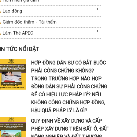
Lao động
Giám đốc thẩm - Tái thẩm
Làm Thẻ APEC
IN TỨC NỔI BẬT
HỢP ĐỒNG DÂN SỰ CÓ BẮT BUỘC
PHẢI CÔNG CHỨNG KHÔNG?
TRONG TRƯỜNG HỢP NÀO HỢP
ĐỒNG DÂN SỰ PHẢI CÔNG CHỨNG
ĐỂ CÓ HIỆU LỰC PHÁP LÝ? NẾU
KHÔNG CÔNG CHỨNG HỢP ĐỒNG,
HẬU QUẢ PHÁP LÝ LÀ GÌ?
QUY ĐỊNH VỀ XÂY DỰNG VÀ CẤP
PHÉP XÂY DỰNG TRÊN ĐẤT Ở, ĐẤT
NÔNG NGHIỆP VÀ ĐẤT THƯƠNG