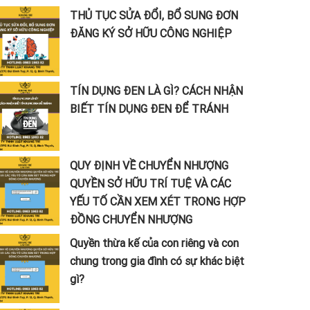
THỦ TỤC SỬA ĐỔI, BỔ SUNG ĐƠN
ĐĂNG KÝ SỞ HỮU CÔNG NGHIỆP
TÍN DỤNG ĐEN LÀ GÌ? CÁCH NHẬN
BIẾT TÍN DỤNG ĐEN ĐỂ TRÁNH
QUY ĐỊNH VỀ CHUYỂN NHƯỢNG
QUYỀN SỞ HỮU TRÍ TUỆ VÀ CÁC
YẾU TỐ CẦN XEM XÉT TRONG HỢP
ĐỒNG CHUYỂN NHƯỢNG
Quyền thừa kế của con riêng và con
chung trong gia đình có sự khác biệt
gì?