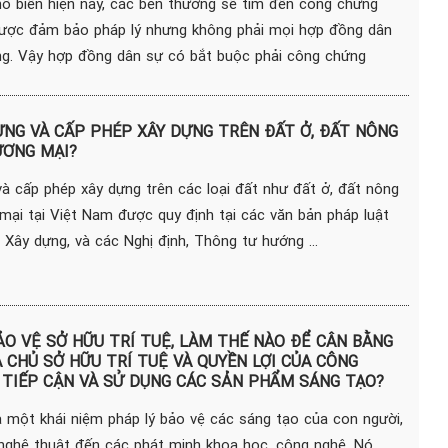
hổ biến hiện nay, các bên thường sẽ tìm đến công chứng
ược đảm bảo pháp lý nhưng không phải mọi hợp đồng dân
ng. Vậy hợp đồng dân sự có bắt buộc phải công chứng
ỰNG VÀ CẤP PHÉP XÂY DỰNG TRÊN ĐẤT Ở, ĐẤT NÔNG
ƯƠNG MẠI?
và cấp phép xây dựng trên các loại đất như đất ở, đất nông
mại tại Việt Nam được quy định tại các văn bản pháp luật
 Xây dựng, và các Nghị định, Thông tư hướng ...
O VỆ SỞ HỮU TRÍ TUỆ, LÀM THẾ NÀO ĐỂ CÂN BẰNG
A CHỦ SỞ HỮU TRÍ TUỆ VÀ QUYỀN LỢI CỦA CÔNG
 TIẾP CẬN VÀ SỬ DỤNG CÁC SẢN PHẨM SÁNG TẠO?
à một khái niệm pháp lý bảo vệ các sáng tạo của con người,
nghệ thuật đến các phát minh khoa học, công nghệ. Nó