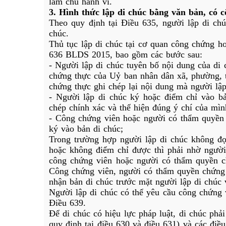
làm chủ hành vi.
3. Hình thức lập di chúc bằng văn bản, có 
Theo quy định tại Điều 635, người lập di ch
chúc.
Thủ tục lập di chúc tại cơ quan công chứng ho
636 BLDS 2015, bao gồm các bước sau:
- Người lập di chúc tuyên bố nội dung của di
chứng thực của Uỷ ban nhân dân xã, phường, t
chứng thực ghi chép lại nội dung mà người lập
- Người lập di chúc ký hoặc điểm chỉ vào bả
chép chính xác và thể hiện đúng ý chí của mìn
- Công chứng viên hoặc người có thẩm quyền 
ký vào bản di chúc;
Trong trường hợp người lập di chúc không đ
hoặc không điểm chỉ được thì phải nhờ người
công chứng viên hoặc người có thẩm quyền ch
Công chứng viên, người có thẩm quyền chứng 
nhận bản di chúc trước mặt người lập di chúc
Người lập di chúc có thể yêu cầu công chứng v
Điều 639.
Để di chúc có hiệu lực pháp luật, di chúc phải
quy định tại điều 630 và điều 631) và các điều