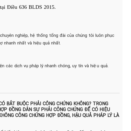
t tại Điều 636 BLDS 2015.
 chuyên nghiệp, hệ thống tổng đài của chúng tôi luôn phục
 nhanh nhất và hiệu quả nhất.
iện các dịch vụ pháp lý nhanh chóng, uy tín và hiệu quả.
CÓ BẮT BUỘC PHẢI CÔNG CHỨNG KHÔNG? TRONG
ỢP ĐỒNG DÂN SỰ PHẢI CÔNG CHỨNG ĐỂ CÓ HIỆU
 KHÔNG CÔNG CHỨNG HỢP ĐỒNG, HẬU QUẢ PHÁP LÝ LÀ