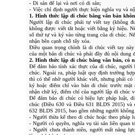
- Di sản để lại và nơi có di sản;
- Việc chỉ định người thực hiện nghĩa vụ và n
1. Hình thức lập di chúc bằng văn bản khô
Người lập di chúc phải tự viết tay (không đ
không được viết tắt hoặc viết bằng ký hiệu. Nế
số thứ tự và ký vào từng trang của di chúc. Nế
nhận bên cạnh chỗ tẩy xóa.
Điều quan trọng chính là di chúc viết tay nà
của một bản di chúc và phải đầy đủ nội dung đ
2. Hình thức lập di chúc bằng văn bản, có 
Để đảm bảo tính xác thực của di chúc, người l
chúc. Ngoài ra, pháp luật quy định trường hợp
thì có thể nhờ người khác viết, nhưng phải có 
ký hoặc điểm chỉ vào bản di chúc trước mặt
nhận chữ ký, điểm chỉ của người lập di chúc v
Để đảm bảo di chúc có hiệu lực pháp luật, di
chúc (Điều 630 và Điều 631 BLDS 2015) và cá
632 BLDS 2015, bao gồm những người không 
- Người thừa kế theo di chúc hoặc theo pháp lu
- Người có quyền, nghĩa vụ tài sản liên quan t
- Người chưa thành niên, người mất năng lực