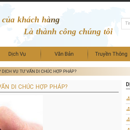
 của khách hàng
Là thành công chúng tôi
Dịch Vụ
Văn Bản
Truyền Thông
? DỊCH VỤ TƯ VẤN DI CHÚC HỢP PHÁP?
D
 VẤN DI CHÚC HỢP PHÁP?