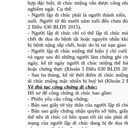
hợp đặc biệt, di chúc miệng vẫn được công nhậ
nghiêm ngặt. Cụ thể:
- Người lập di chúc phải là người thành niên,
suốt. Người từ đủ mười năm tuổi đến chưa đủ
2 Điều 630 BLDS 2015).
- Người lập di chúc chỉ có thể lập di chúc mi
chết đe dọa do bệnh tật hoặc nguyên nhân kh
bị bệnh nặng sắp chết, hoặc do bị tai nạn gia
- Người lập di chúc miệng thể hiện ý chí cuối
và ngay sau đó những người làm chứng ghi ché
ngày, kể từ ngày người di chúc miệng thể hi
hoặc chứng thực (Khoản 5 Điều 630 BLDS 20
- Sau ba tháng, kể từ thời điểm di chúc miện
di chúc miệng mặc nhiên bị huỷ bỏ (Khoản 2
Về thủ tục công chứng di chúc:
Hồ sơ để công chứng di chúc bao gồm:
- Phiếu yêu cầu công chứng;
- Bản sao giấy tờ tùy thân của người lập di ch
- Bản sao giấy chứng nhận quyền sở hữu, giấy
thế nếu di chúc có liên quan tới tài sản phải 
mạng của người lập di chúc đang bị đe dọa thì