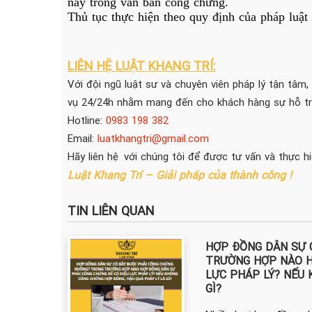
này trong văn bản công chứng.
Thủ tục thực hiện theo quy định của pháp luậ
LIÊN HỆ LUẬT KHANG TRÍ:
Với đội ngũ luật sư và chuyên viên pháp lý tận tâm,
vụ 24/24h nhằm mang đến cho khách hàng sự hỗ trợ
Hotline:
0983 198 382
Email:
luatkhangtri@gmail.com
Hãy liên hệ với chúng tôi để được tư vấn và thực h
Luật Khang Trí – Giải pháp của thành công !
TIN LIÊN QUAN
HỢP ĐỒNG DÂN SỰ 
TRƯỜNG HỢP NÀO H
LỰC PHÁP LÝ? NẾU
GÌ?