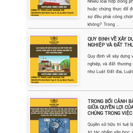
Nhiều loại hợp đồng p
hoặc chứng thực để đ
sự đều phải công chứ
không? Trong ...
QUY ĐỊNH VỀ XÂY D
NGHIỆP VÀ ĐẤT TH
Quy định về xây dựng 
nghiệp, và đất thương 
như Luật Đất đai, Luật
TRONG BỐI CẢNH BẢ
GIỮA QUYỀN LỢI CỦ
CHÚNG TRONG VIỆC
Quyền sở hữu trí tuệ l
từ tác phẩm văn học, 