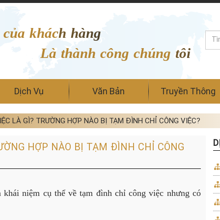
 của khách hàng
Là thành công chúng tôi
Dịch Vụ
Văn Bản
Truyền Thông
IỆC LÀ GÌ? TRƯỜNG HỢP NÀO BỊ TẠM ĐÌNH CHỈ CÔNG VIỆC?
D
RƯỜNG HỢP NÀO BỊ TẠM ĐÌNH CHỈ CÔNG
ái niệm cụ thể về tạm đình chỉ công việc nhưng có