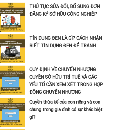
THỦ TỤC SỬA ĐỔI, BỔ SUNG ĐƠN
ĐĂNG KÝ SỞ HỮU CÔNG NGHIỆP
TÍN DỤNG ĐEN LÀ GÌ? CÁCH NHẬN
BIẾT TÍN DỤNG ĐEN ĐỂ TRÁNH
QUY ĐỊNH VỀ CHUYỂN NHƯỢNG
QUYỀN SỞ HỮU TRÍ TUỆ VÀ CÁC
YẾU TỐ CẦN XEM XÉT TRONG HỢP
ĐỒNG CHUYỂN NHƯỢNG
Quyền thừa kế của con riêng và con
chung trong gia đình có sự khác biệt
gì?