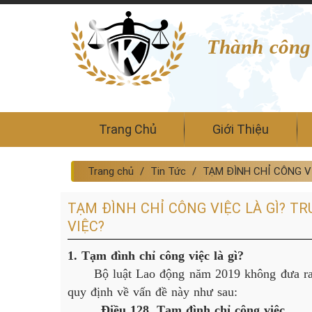
Thành công
Trang Chủ
Giới Thiệu
Trang chủ
Tin Tức
TẠM ĐÌNH CHỈ CÔNG V
TẠM ĐÌNH CHỈ CÔNG VIỆC LÀ GÌ? T
VIỆC?
1. Tạm đình chỉ công việc là gì?
Bộ luật Lao động năm 2019 không đưa ra kh
quy định về vấn đề này như sau:
Điều 128. Tạm đình chỉ công việc