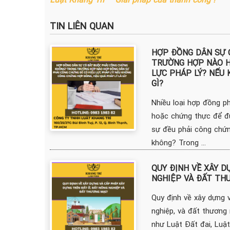
TIN LIÊN QUAN
HỢP ĐỒNG DÂN SỰ 
TRƯỜNG HỢP NÀO H
LỰC PHÁP LÝ? NẾU
GÌ?
Nhiều loại hợp đồng p
hoặc chứng thực để đ
sự đều phải công chứ
không? Trong ...
QUY ĐỊNH VỀ XÂY D
NGHIỆP VÀ ĐẤT TH
Quy định về xây dựng 
nghiệp, và đất thương 
như Luật Đất đai, Luật