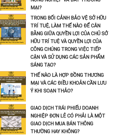
MẠI?
TRONG BỐI CẢNH BẢO VỆ SỞ HỮU
TRÍ TUỆ, LÀM THẾ NÀO ĐỂ CÂN
BẰNG GIỮA QUYỀN LỢI CỦA CHỦ SỞ
HỮU TRÍ TUỆ VÀ QUYỀN LỢI CỦA
CÔNG CHÚNG TRONG VIỆC TIẾP
CẬN VÀ SỬ DỤNG CÁC SẢN PHẨM
SÁNG TẠO?
THẾ NÀO LÀ HỢP ĐỒNG THƯƠNG
MẠI VÀ CÁC ĐIỀU KHOẢN CẦN LƯU
Ý KHI SOẠN THẢO?
GIAO DỊCH TRÁI PHIẾU DOANH
NGHIỆP ĐƠN LẺ CÓ PHẢI LÀ MỘT
GIAO DỊCH MUA BÁN THÔNG
THƯỜNG HAY KHÔNG?