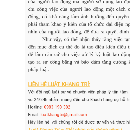
của người lao động mà người sử dụng lao độn
chỉ công việc của người lao động một cách 
động, có khả năng làm ảnh hưởng đến quyền 
phải tham khảo ý kiến của tổ chức đại diện n
nhìn của người lao động, để đưa ra quyết định
Như vậy, có thể nhận thấy rằng việc tạm 
đến mục đích cụ thể đó là tạo điều kiện điều 
để làm căn cứ cho việc xử lý kỷ luật lao độn
tạo ra sự công bằng và bảo đảm tăng cường k
pháp luật.
LIÊN HỆ LUẬT KHANG TRÍ:
Với đội ngũ luật sư và chuyên viên pháp lý tận tâm,
vụ 24/24h nhằm mang đến cho khách hàng sự hỗ trợ
Hotline:
0983 198 382
Email:
luatkhangtri@gmail.com
Hãy liên hệ với chúng tôi để được tư vấn và thực h
Luật Khang Trí – Giải pháp của thành công !