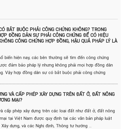
CÓ BẮT BUỘC PHẢI CÔNG CHỨNG KHÔNG? TRONG
ỢP ĐỒNG DÂN SỰ PHẢI CÔNG CHỨNG ĐỂ CÓ HIỆU
 KHÔNG CÔNG CHỨNG HỢP ĐỒNG, HẬU QUẢ PHÁP LÝ LÀ
hổ biến hiện nay, các bên thường sẽ tìm đến công chứng
ược đảm bảo pháp lý nhưng không phải mọi hợp đồng dân
ng. Vậy hợp đồng dân sự có bắt buộc phải công chứng
ỰNG VÀ CẤP PHÉP XÂY DỰNG TRÊN ĐẤT Ở, ĐẤT NÔNG
ƯƠNG MẠI?
và cấp phép xây dựng trên các loại đất như đất ở, đất nông
mại tại Việt Nam được quy định tại các văn bản pháp luật
 Xây dựng, và các Nghị định, Thông tư hướng ...