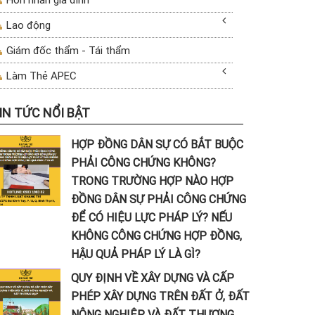
Lao động
Giám đốc thẩm - Tái thẩm
Làm Thẻ APEC
IN TỨC NỔI BẬT
HỢP ĐỒNG DÂN SỰ CÓ BẮT BUỘC
PHẢI CÔNG CHỨNG KHÔNG?
TRONG TRƯỜNG HỢP NÀO HỢP
ĐỒNG DÂN SỰ PHẢI CÔNG CHỨNG
ĐỂ CÓ HIỆU LỰC PHÁP LÝ? NẾU
KHÔNG CÔNG CHỨNG HỢP ĐỒNG,
HẬU QUẢ PHÁP LÝ LÀ GÌ?
QUY ĐỊNH VỀ XÂY DỰNG VÀ CẤP
PHÉP XÂY DỰNG TRÊN ĐẤT Ở, ĐẤT
NÔNG NGHIỆP VÀ ĐẤT THƯƠNG