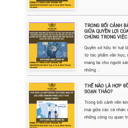
TRONG BỐI CẢNH BẢ
GIỮA QUYỀN LỢI CỦ
CHÚNG TRONG VIỆC
Quyền sở hữu trí tuệ l
từ tác phẩm văn học, 
mang lại cho người sán
những ...
THẾ NÀO LÀ HỢP ĐỒ
SOẠN THẢO?
Trong bối cảnh nền kin
mại giữa các cá nhân 
những công cụ quan trọ