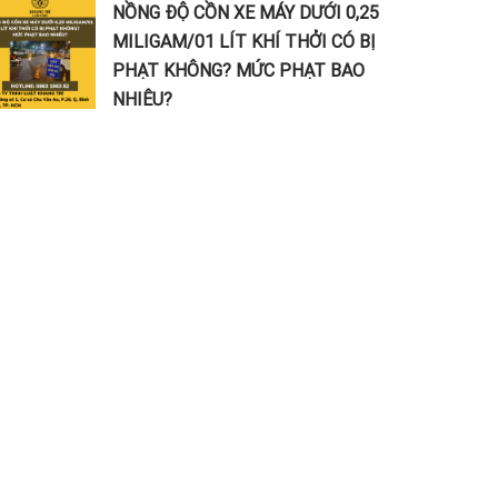
NỒNG ĐỘ CỒN XE MÁY DƯỚI 0,25
MILIGAM/01 LÍT KHÍ THỞI CÓ BỊ
PHẠT KHÔNG? MỨC PHẠT BAO
NHIÊU?