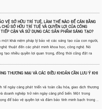
O VỆ SỞ HỮU TRÍ TUỆ, LÀM THẾ NÀO ĐỂ CÂN BẰNG
A CHỦ SỞ HỮU TRÍ TUỆ VÀ QUYỀN LỢI CỦA CÔNG
 TIẾP CẬN VÀ SỬ DỤNG CÁC SẢN PHẨM SÁNG TẠO?
à một khái niệm pháp lý bảo vệ các sáng tạo của con người,
nghệ thuật đến các phát minh khoa học, công nghệ. Nó
g tạo nhiều quyền lợi quan trọng, đồng thời cũng đặt ra
NG THƯƠNG MẠI VÀ CÁC ĐIỀU KHOẢN CẦN LƯU Ý KHI
h tế ngày càng phát triển và toàn cầu hóa, giao dịch thương
và doanh nghiệp trở nên ngày càng phổ biến. Một trong
ng để bảo vệ quyền lợi và đảm bảo tính minh bạch trong ...