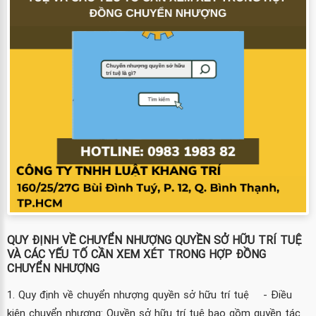
QUY ĐỊNH VỀ CHUYỂN NHƯỢNG QUYỀN SỞ HỮU TRÍ TUỆ
VÀ CÁC YẾU TỐ CẦN XEM XÉT TRONG HỢP ĐỒNG
CHUYỂN NHƯỢNG
1. Quy định về chuyển nhượng quyền sở hữu trí tuệ - Điều
kiện chuyển nhượng: Quyền sở hữu trí tuệ bao gồm quyền tác