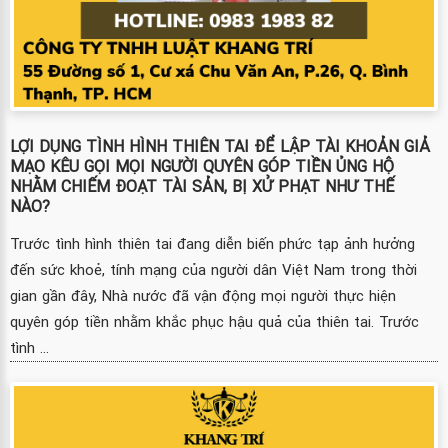
LỢI DỤNG TÌNH HÌNH THIÊN TAI ĐỂ LẬP TÀI KHOẢN GIẢ
MẠO KÊU GỌI MỌI NGƯỜI QUYÊN GÓP TIỀN ỦNG HỘ
NHẰM CHIẾM ĐOẠT TÀI SẢN, BỊ XỬ PHẠT NHƯ THẾ
NÀO?
Trước tình hình thiên tai đang diễn biến phức tạp ảnh hưởng
đến sức khoẻ, tính mạng của người dân Việt Nam trong thời
gian gần đây, Nhà nước đã vận động mọi người thực hiện
quyên góp tiền nhằm khắc phục hậu quả của thiên tai. Trước
tình ...