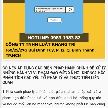
CÓ NÊN ÁP DỤNG CÁC BIỆN PHÁP HÀNH CHÍNH ĐỂ XỬ LÝ
NHỮNG HÀNH VI VI PHẠM ĐẠO ĐỨC XÃ HỘI KHÔNG? HÃY
PHÂN TÍCH CÁC YẾU TỐ PHÁP LÝ VÀ THỰC TIỄN LIÊN
QUAN
1. Khía cạnh pháp lý a. Phân biệt giữa vi phạm pháp luật và vi
phạm đạo đức Pháp luật và đạo đức là hai hệ thống quy tắc
xã hội có mối liên hệ mật thiết, nhưng không phải lúc nào cũng