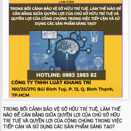
TRONG BỐI CẢNH BẢO VỆ SỞ HỮU TRÍ TUỆ, LÀM THẾ
NÀO ĐỂ CÂN BẰNG GIỮA QUYỀN LỢI CỦA CHỦ SỞ HỮU
TRÍ TUỆ VÀ QUYỀN LỢI CỦA CÔNG CHÚNG TRONG VIỆC
TIẾP CẬN VÀ SỬ DỤNG CÁC SẢN PHẨM SÁNG TẠO?