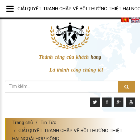
GIẢI QUYẾT TRANH CHẤP VỀ BỒI THƯỜNG THIỆT HẠI NG
Thành công của khách hàng
Là thành công chúng tôi
Trang chủ
Tin Tức
GIẢI QUYẾT TRANH CHẤP VỀ BỒI THƯỜNG THIỆT
HẠI NGOÀI HỢP ĐỒNG