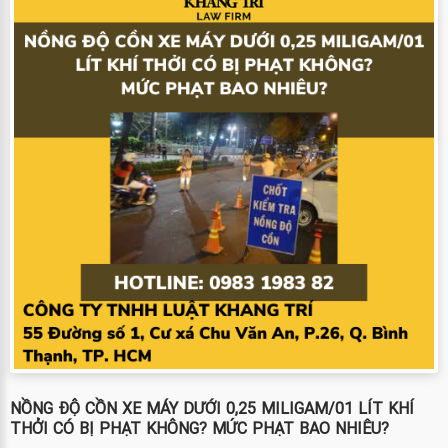
NỒNG ĐỘ CỒN XE MÁY DƯỚI 0,25 MILIGAM/01 LÍT KHÍ
THỞI CÓ BỊ PHẠT KHÔNG? MỨC PHẠT BAO NHIÊU?