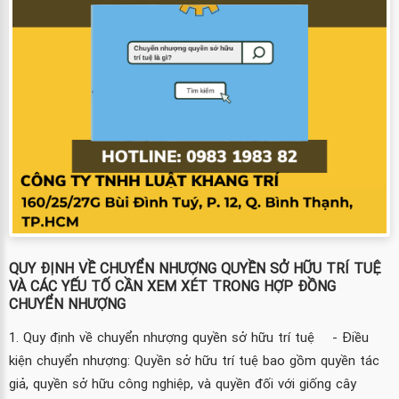
QUY ĐỊNH VỀ CHUYỂN NHƯỢNG QUYỀN SỞ HỮU TRÍ TUỆ
VÀ CÁC YẾU TỐ CẦN XEM XÉT TRONG HỢP ĐỒNG
CHUYỂN NHƯỢNG
1. Quy định về chuyển nhượng quyền sở hữu trí tuệ - Điều
kiện chuyển nhượng: Quyền sở hữu trí tuệ bao gồm quyền tác
giả, quyền sở hữu công nghiệp, và quyền đối với giống cây