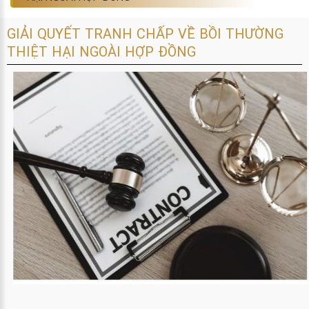
GIẢI QUYẾT TRANH CHẤP VỀ BỒI THƯỜNG
THIỆT HẠI NGOÀI HỢP ĐỒNG