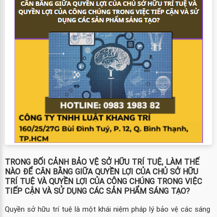
TRONG BỐI CẢNH BẢO VỆ SỞ HỮU TRÍ TUỆ, LÀM THẾ
NÀO ĐỂ CÂN BẰNG GIỮA QUYỀN LỢI CỦA CHỦ SỞ HỮU
TRÍ TUỆ VÀ QUYỀN LỢI CỦA CÔNG CHÚNG TRONG VIỆC
TIẾP CẬN VÀ SỬ DỤNG CÁC SẢN PHẨM SÁNG TẠO?
Quyền sở hữu trí tuệ là một khái niệm pháp lý bảo vệ các sáng