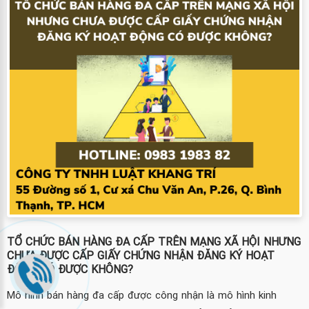
TỔ CHỨC BÁN HÀNG ĐA CẤP TRÊN MẠNG XÃ HỘI NHƯNG
CHƯA ĐƯỢC CẤP GIẤY CHỨNG NHẬN ĐĂNG KÝ HOẠT
ĐỘNG CÓ ĐƯỢC KHÔNG?
Mô hình bán hàng đa cấp được công nhận là mô hình kinh