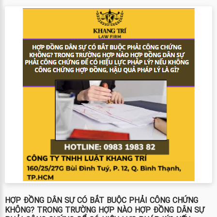
HỢP ĐỒNG DÂN SỰ CÓ BẮT BUỘC PHẢI CÔNG CHỨNG
KHÔNG? TRONG TRƯỜNG HỢP NÀO HỢP ĐỒNG DÂN SỰ