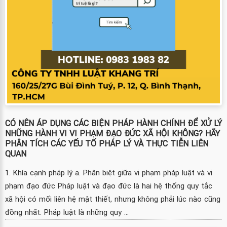
CÓ NÊN ÁP DỤNG CÁC BIỆN PHÁP HÀNH CHÍNH ĐỂ XỬ LÝ
NHỮNG HÀNH VI VI PHẠM ĐẠO ĐỨC XÃ HỘI KHÔNG? HÃY
PHÂN TÍCH CÁC YẾU TỐ PHÁP LÝ VÀ THỰC TIỄN LIÊN
QUAN
1. Khía cạnh pháp lý a. Phân biệt giữa vi phạm pháp luật và vi
phạm đạo đức Pháp luật và đạo đức là hai hệ thống quy tắc
xã hội có mối liên hệ mật thiết, nhưng không phải lúc nào cũng
đồng nhất. Pháp luật là những quy ...